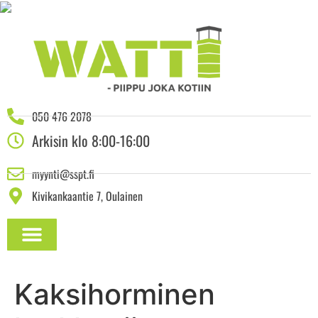
050 476 2078
Arkisin klo 8:00-16:00
myynti@sspt.fi
Kivikankaantie 7, Oulainen
ASENNUSOHJEET JA DOKUMENTAATIO
Kaksihorminen