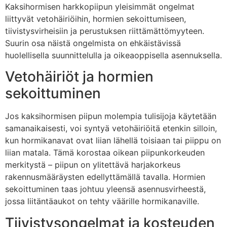
Kaksihormisen harkkopiipun yleisimmät ongelmat
liittyvät vetohäiriöihin, hormien sekoittumiseen,
tiivistysvirheisiin ja perustuksen riittämättömyyteen.
Suurin osa näistä ongelmista on ehkäistävissä
huolellisella suunnittelulla ja oikeaoppisella asennuksella.
Vetohäiriöt ja hormien
sekoittuminen
Jos kaksihormisen piipun molempia tulisijoja käytetään
samanaikaisesti, voi syntyä vetohäiriöitä etenkin silloin,
kun hormikanavat ovat liian lähellä toisiaan tai piippu on
liian matala. Tämä korostaa oikean piipunkorkeuden
merkitystä – piipun on ylitettävä harjakorkeus
rakennusmääräysten edellyttämällä tavalla. Hormien
sekoittuminen taas johtuu yleensä asennusvirheestä,
jossa liitäntäaukot on tehty väärille hormikanaville.
Tiivistysongelmat ja kosteuden