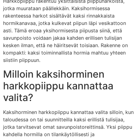
Harkkopiippu rakentuu yksittäisistä piippuharkoista,
jotka muurataan päällekkäin. Kaksihormisessa
rakenteessa harkot sisältävät kaksi rinnakkaista
hormikanavaa, jotka kulkevat piipun läpi vesikattoon
asti. Tämä eroaa yksihormisesta piipusta siinä, että
savunpoisto voidaan jakaa kahden erillisen tulisijan
kesken ilman, että ne häiritsevät toisiaan. Rakenne on
kompakti: kaksi toiminnallista hormia mahtuu yhteen
siistiin piippuun.
Milloin kaksihorminen
harkkopiippu kannattaa
valita?
Kaksihorminen harkkopiippu kannattaa valita silloin, kun
taloudessa on tai suunnitteilla kaksi erillistä tulisijaa,
jotka tarvitsevat omat savunpoistoreittinsä. Yksi piippu
kahdella hormilla on tilankäytöllisesti ja