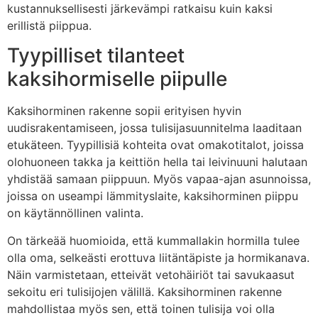
kustannuksellisesti järkevämpi ratkaisu kuin kaksi
erillistä piippua.
Tyypilliset tilanteet
kaksihormiselle piipulle
Kaksihorminen rakenne sopii erityisen hyvin
uudisrakentamiseen, jossa tulisijasuunnitelma laaditaan
etukäteen. Tyypillisiä kohteita ovat omakotitalot, joissa
olohuoneen takka ja keittiön hella tai leivinuuni halutaan
yhdistää samaan piippuun. Myös vapaa-ajan asunnoissa,
joissa on useampi lämmityslaite, kaksihorminen piippu
on käytännöllinen valinta.
On tärkeää huomioida, että kummallakin hormilla tulee
olla oma, selkeästi erottuva liitäntäpiste ja hormikanava.
Näin varmistetaan, etteivät vetohäiriöt tai savukaasut
sekoitu eri tulisijojen välillä. Kaksihorminen rakenne
mahdollistaa myös sen, että toinen tulisija voi olla