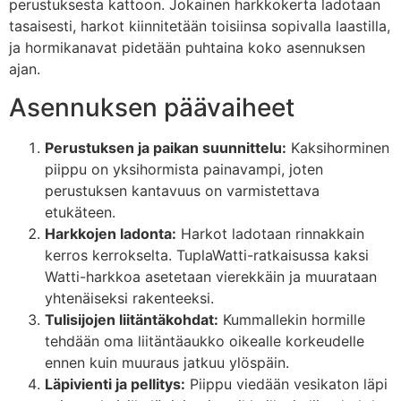
perustuksesta kattoon. Jokainen harkkokerta ladotaan
tasaisesti, harkot kiinnitetään toisiinsa sopivalla laastilla,
ja hormikanavat pidetään puhtaina koko asennuksen
ajan.
Asennuksen päävaiheet
Perustuksen ja paikan suunnittelu:
Kaksihorminen
piippu on yksihormista painavampi, joten
perustuksen kantavuus on varmistettava
etukäteen.
Harkkojen ladonta:
Harkot ladotaan rinnakkain
kerros kerrokselta. TuplaWatti-ratkaisussa kaksi
Watti-harkkoa asetetaan vierekkäin ja muurataan
yhtenäiseksi rakenteeksi.
Tulisijojen liitäntäkohdat:
Kummallekin hormille
tehdään oma liitäntäaukko oikealle korkeudelle
ennen kuin muuraus jatkuu ylöspäin.
Läpivienti ja pellitys:
Piippu viedään vesikaton läpi