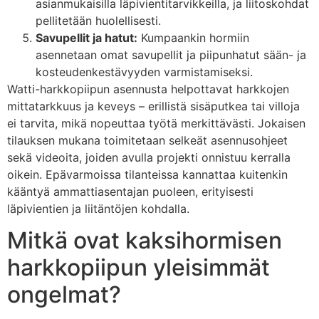
asianmukaisilla läpivientitarvikkeilla, ja liitoskohdat
pellitetään huolellisesti.
Savupellit ja hatut:
Kumpaankin hormiin
asennetaan omat savupellit ja piipunhatut sään- ja
kosteudenkestävyyden varmistamiseksi.
Watti-harkkopiipun asennusta helpottavat harkkojen
mittatarkkuus ja keveys – erillistä sisäputkea tai villoja
ei tarvita, mikä nopeuttaa työtä merkittävästi. Jokaisen
tilauksen mukana toimitetaan selkeät asennusohjeet
sekä videoita, joiden avulla projekti onnistuu kerralla
oikein. Epävarmoissa tilanteissa kannattaa kuitenkin
kääntyä ammattiasentajan puoleen, erityisesti
läpivientien ja liitäntöjen kohdalla.
Mitkä ovat kaksihormisen
harkkopiipun yleisimmät
ongelmat?