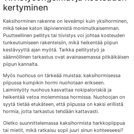
kertyminen
Kaksihorminen rakenne on leveämpi kuin yksihorminen,
mikä tekee katon läpiviennistä monimutkaisemman.
Puutteellinen pellitys tai tiivistys voi johtaa kosteuden
tunkeutumiseen rakenteisiin, mikä heikentää piipun
kestävyyttä ajan myötä. Tarkka pellitystyö ja
säännöllinen tarkastus ovat avainasemassa pitkäikäisen
piipun kannalta.
Myös nuohous on tärkeää muistaa: kaksihormisessa
piipussa kumpikin hormi nuohotaan erikseen.
Laiminlyöty nuohous kasvattaa nokipaloriskiä ja
heikentää vetoa molemmissa hormissa. Nuohoojan on
syytä tietää etukäteen, että piipussa on kaksi erillistä
hormia, jotta tarkastus tehdään kattavasti.
Oletko suunnittelemassa kaksihormista harkkopiippua
tai mietit, mikä ratkaisu sopii juuri sinun kohteeseesi?