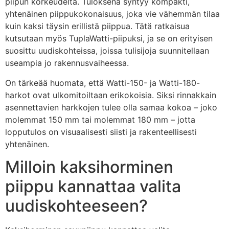
piipun korkeudelta. Tuloksena syntyy kompakti,
yhtenäinen piippukokonaisuus, joka vie vähemmän tilaa
kuin kaksi täysin erillistä piippua. Tätä ratkaisua
kutsutaan myös TuplaWatti-piipuksi, ja se on erityisen
suosittu uudiskohteissa, joissa tulisijoja suunnitellaan
useampia jo rakennusvaiheessa.
On tärkeää huomata, että Watti-150- ja Watti-180-
harkot ovat ulkomitoiltaan erikokoisia. Siksi rinnakkain
asennettavien harkkojen tulee olla samaa kokoa – joko
molemmat 150 mm tai molemmat 180 mm – jotta
lopputulos on visuaalisesti siisti ja rakenteellisesti
yhtenäinen.
Milloin kaksihorminen
piippu kannattaa valita
uudiskohteeseen?