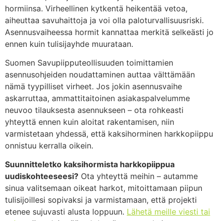
hormiinsa. Virheellinen kytkentä heikentää vetoa,
aiheuttaa savuhaittoja ja voi olla paloturvallisuusriski.
Asennusvaiheessa hormit kannattaa merkitä selkeästi jo
ennen kuin tulisijayhde muurataan.
Suomen Savupiipputeollisuuden toimittamien
asennusohjeiden noudattaminen auttaa välttämään
nämä tyypilliset virheet. Jos jokin asennusvaihe
askarruttaa, ammattitaitoinen asiakaspalvelumme
neuvoo tilauksesta asennukseen – ota rohkeasti
yhteyttä ennen kuin aloitat rakentamisen, niin
varmistetaan yhdessä, että kaksihorminen harkkopiippu
onnistuu kerralla oikein.
Suunnitteletko kaksihormista harkkopiippua
uudiskohteeseesi?
Ota yhteyttä meihin – autamme
sinua valitsemaan oikeat harkot, mitoittamaan piipun
tulisijoillesi sopivaksi ja varmistamaan, että projekti
etenee sujuvasti alusta loppuun.
Lähetä meille viesti tai