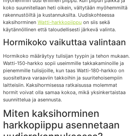
myöhemmin uusi erillinen piippu. Kun piipun paikka ja
koko suunnitellaan heti oikein, vältytään myöhemmiltä
rakennustöiltä ja kustannuksilta. Uudiskohteessa
kaksihorminen
Watti-harkkopiippu
on siis sekä
käytännöllinen että taloudellisesti järkevä valinta.
Hormikoko vaikuttaa valintaan
Hormikoko määräytyy tulisijan tyypin ja tehon mukaan.
Watti-150-harkko sopii useimmille takkakaminoille ja
pienemmille tulisijoille, kun taas Watti-180-harkko on
suositeltava varaaviin takkoihin ja suuritehoisempiin
laitteisiin. Kaksihormisessa ratkaisussa molemmat
hormit voivat olla samaa kokoa, mikä yksinkertaistaa
suunnittelua ja asennusta.
Miten kaksihorminen
harkkopiippu asennetaan