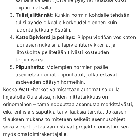
samanaikaisesti, jotta ne pysyvät tasossa koko
piipun matkalla.
Tulisijaliitännät:
Kunkin hormin kohdalle tehdään
tulisijayhde oikealle korkeudelle ennen kuin
ladonta jatkuu ylöspäin.
Kattoläpivienti ja pellitys:
Piippu viedään vesikaton
läpi asianmukaisilla läpivientitarvikkeilla, ja
liitoskohta pellitetään tiiviisti kosteuden
torjumiseksi.
Piipunhattu:
Molempien hormien päälle
asennetaan omat piipunhatut, jotka estävät
sadeveden pääsyn hormeihin.
Koska Watti-harkot valmistetaan automatisoidulla
linjastolla Oulaisissa, niiden mittatarkkuus on
erinomainen – tämä nopeuttaa asennusta merkittävästi,
eikä erillisiä sisäputkia tai villauksia tarvita. Jokaisen
tilauksen mukana toimitetaan selkeät asennusohjeet
sekä videot, jotka varmistavat projektin onnistumisen
myös omatoimirakentajalle.