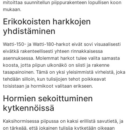
mitoittaa suunnitellun piippurakenteen lopullisen koon
mukaan.
Erikokoisten harkkojen
yhdistäminen
Watti-150- ja Watti-180-harkot eivät sovi visuaalisesti
eivätkä rakenteellisesti yhteen rinnakkaisessa
asennuksessa. Molemmat harkot tulee valita samasta
koosta, jotta piipun ulkonäkö on siisti ja rakenne
tasapainoinen. Tämä on yksi yleisimmistä virheistä, joka
tehdään silloin, kun tulisijojen tehot poikkeavat
toisistaan ja hormikoot valitaan erikseen.
Hormien sekoittuminen
kytkennöissä
Kaksihormisessa piipussa on kaksi erillistä savutietä, ja
on tärkeää, että jokainen tulisija kytketään oikeaan