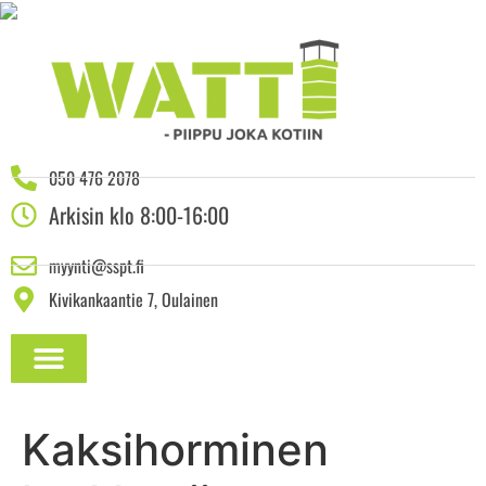
050 476 2078
Arkisin klo 8:00-16:00
myynti@sspt.fi
Kivikankaantie 7, Oulainen
ASENNUSOHJEET JA DOKUMENTAATIO
Kaksihorminen