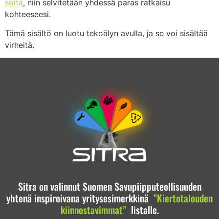
soita
, niin selvitetään yhdessä paras ratkaisu
kohteeseesi.
Tämä sisältö on luotu tekoälyn avulla, ja se voi sisältää
virheitä.
Sitra on valinnut Suomen Savupiipputeollisuuden
yhtenä inspiroivana yritysesimerkkinä
”Kiertotalouden
kiinnostavimmat”
listalle.