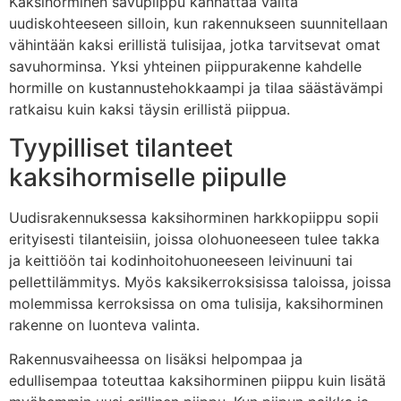
Kaksihorminen savupiippu kannattaa valita
uudiskohteeseen silloin, kun rakennukseen suunnitellaan
vähintään kaksi erillistä tulisijaa, jotka tarvitsevat omat
savuhorminsa. Yksi yhteinen piippurakenne kahdelle
hormille on kustannustehokkaampi ja tilaa säästävämpi
ratkaisu kuin kaksi täysin erillistä piippua.
Tyypilliset tilanteet
kaksihormiselle piipulle
Uudisrakennuksessa kaksihorminen harkkopiippu sopii
erityisesti tilanteisiin, joissa olohuoneeseen tulee takka
ja keittiöön tai kodinhoitohuoneeseen leivinuuni tai
pellettilämmitys. Myös kaksikerroksisissa taloissa, joissa
molemmissa kerroksissa on oma tulisija, kaksihorminen
rakenne on luonteva valinta.
Rakennusvaiheessa on lisäksi helpompaa ja
edullisempaa toteuttaa kaksihorminen piippu kuin lisätä