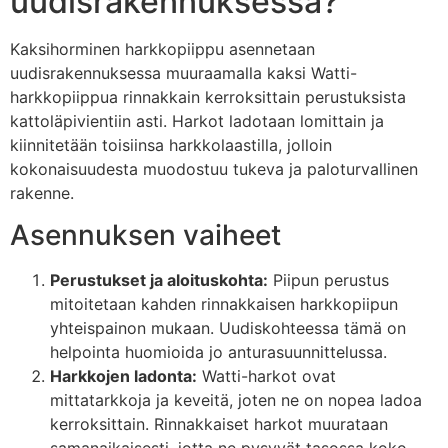
uudisrakennuksessa?
Kaksihorminen harkkopiippu asennetaan
uudisrakennuksessa muuraamalla kaksi Watti-
harkkopiippua rinnakkain kerroksittain perustuksista
kattoläpivientiin asti. Harkot ladotaan lomittain ja
kiinnitetään toisiinsa harkkolaastilla, jolloin
kokonaisuudesta muodostuu tukeva ja paloturvallinen
rakenne.
Asennuksen vaiheet
Perustukset ja aloituskohta:
Piipun perustus
mitoitetaan kahden rinnakkaisen harkkopiipun
yhteispainon mukaan. Uudiskohteessa tämä on
helpointa huomioida jo anturasuunnittelussa.
Harkkojen ladonta:
Watti-harkot ovat
mittatarkkoja ja keveitä, joten ne on nopea ladoa
kerroksittain. Rinnakkaiset harkot muurataan