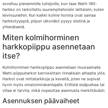
soveltuu pienemmille tulisijoille, kun taas Watti-180-
harkko on tarkoitettu suurempitehoisiin laitteisiin, kuten
leivinuuneihin. Kun kaikki kolme hormia ovat samaa
harkkotyyppiä, piipun ulkonäkö pysyy siistinä ja
yhtenäisenä.
Miten kolmihorminen
harkkopiippu asennetaan
itse?
Kolmihorminen harkkopiippu asennetaan muuraamalla
Watti-piippuharkot kerroksittain rinnakkain alhaalta ylös.
Harkot ovat mittatarkkoja ja keveitä, joten ne sopivat
hyvin myös omatoimirakentajalle. Erillistä sisäputkea tai
villaa ei tarvita, mikä nopeuttaa asennusta merkittävästi.
Asennuksen päävaiheet