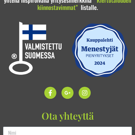
yhtenä inspiroivana yritysesimerkkinä
”Kiertotalouden
kiinnostavimmat”
listalle.
Ota yhteyttä