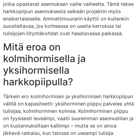
jotka opastavat asennuksen vaihe vaiheelta. Tämä tekee
harkkopiipun asennuksesta selkeän projektin myös
ensikertalaiselle. Ammattimuurarin käyttö on kuitenkin
suositeltavaa, jos kohteessa on useita kerroksia tai
tulisijojen liityntäkohdat ovat haastavassa paikassa.
Mitä eroa on
kolmihormisella ja
yksihormisella
harkkopiipulla?
Tärkein ero kolmihormisen ja yksihormisen harkkopiipun
välillä on kapasiteetti: yksihorminen piippu palvelee yhtä
tulisijaa, kolmihorminen kolmea. Kolmihorminen piippu
on fyysisesti leveämpi, vaatii suuremman asennustilan ja
on kustannuksiltaan kalliimpi – mutta se on ainoa
järkevä ratkaisu, kun talossa on useampi tulisija.