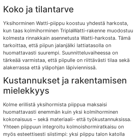
Koko ja tilantarve
Yksihorminen Watti-piippu koostuu yhdestä harkosta,
kun taas kolmihorminen TriplaWatti-rakenne muodostuu
kolmesta rinnakkain asennetusta Watti-harkosta. Tämä
tarkoittaa, että piipun jalanjälki lattiatasolla on
huomattavasti suurempi. Suunnitteluvaiheessa on
tärkeää varmistaa, että piipulle on riittävästi tilaa sekä
alakerrassa että yläpohjan läpiviennissä.
Kustannukset ja rakentamisen
mielekkyys
Kolme erillistä yksihormista piippua maksaisi
huomattavasti enemmän kuin yksi kolmihorminen
kokonaisuus – sekä materiaali- että työkustannuksissa.
Yhteen piippuun integroitu kolmoishormiratkaisu on
myös esteettisesti siistimpi: yksi piippu talon katolla