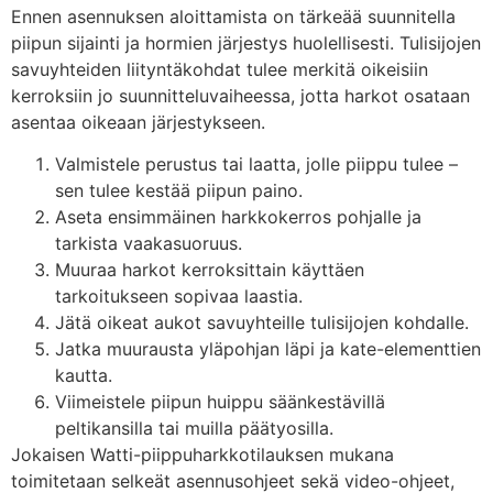
Ennen asennuksen aloittamista on tärkeää suunnitella
piipun sijainti ja hormien järjestys huolellisesti. Tulisijojen
savuyhteiden liityntäkohdat tulee merkitä oikeisiin
kerroksiin jo suunnitteluvaiheessa, jotta harkot osataan
asentaa oikeaan järjestykseen.
Valmistele perustus tai laatta, jolle piippu tulee –
sen tulee kestää piipun paino.
Aseta ensimmäinen harkkokerros pohjalle ja
tarkista vaakasuoruus.
Muuraa harkot kerroksittain käyttäen
tarkoitukseen sopivaa laastia.
Jätä oikeat aukot savuyhteille tulisijojen kohdalle.
Jatka muurausta yläpohjan läpi ja kate-elementtien
kautta.
Viimeistele piipun huippu säänkestävillä
peltikansilla tai muilla päätyosilla.
Jokaisen Watti-piippuharkkotilauksen mukana
toimitetaan selkeät asennusohjeet sekä video-ohjeet,