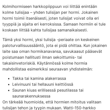
Kolmihormiseen harkkopiippuun voi liittää enintään
kolme tulisijaa – yhden tulisijan per hormi. Jokainen
hormi toimii itsenäisesti, joten tulisijat voivat olla eri
tyyppiä ja sijaita eri kerroksissa. Samaan hormiin ei tule
koskaan liittää kahta tulisijaa samanaikaisesti.
Tämä yksi hormi, yksi tulisija -periaate on keskeinen
paloturvallisuussääntö, jota ei pidä ohittaa. Kun jokainen
laite saa oman hormikanavansa, savukaasut pääsevät
poistumaan hallitusti ilman sekoittumis- tai
takaisinvetoriskiä. Käytännössä kolme hormia
mahdollistaa esimerkiksi seuraavan yhdistelmän:
Takka tai kamina alakerrassa
Leivinuuni tai hellauuni keittiössä
Saunan kiuas erillisessä pesutilassa tai
saunarakennuksessa
On tärkeää huomioida, että hormien mitoitus valitaan
tulisijan tehon ja tyypin mukaan. Watti-150-harkko