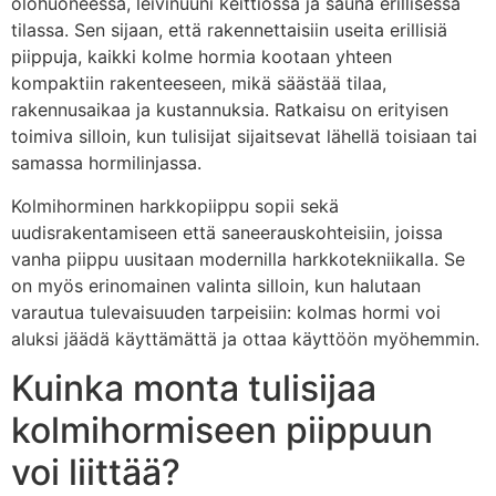
olohuoneessa, leivinuuni keittiössä ja sauna erillisessä
tilassa. Sen sijaan, että rakennettaisiin useita erillisiä
piippuja, kaikki kolme hormia kootaan yhteen
kompaktiin rakenteeseen, mikä säästää tilaa,
rakennusaikaa ja kustannuksia. Ratkaisu on erityisen
toimiva silloin, kun tulisijat sijaitsevat lähellä toisiaan tai
samassa hormilinjassa.
Kolmihorminen harkkopiippu sopii sekä
uudisrakentamiseen että saneerauskohteisiin, joissa
vanha piippu uusitaan modernilla harkkotekniikalla. Se
on myös erinomainen valinta silloin, kun halutaan
varautua tulevaisuuden tarpeisiin: kolmas hormi voi
aluksi jäädä käyttämättä ja ottaa käyttöön myöhemmin.
Kuinka monta tulisijaa
kolmihormiseen piippuun
voi liittää?