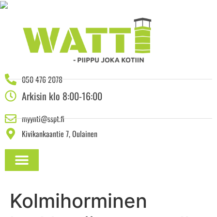
050 476 2078
Arkisin klo 8:00-16:00
myynti@sspt.fi
Kivikankaantie 7, Oulainen
ASENNUSOHJEET JA DOKUMENTAATIO
Kolmihorminen