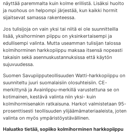
näyttää paremmalta kuin kolme erillistä. Lisäksi huolto
ja nuohous on helpompi järjestää, kun kaikki hormit
sijaitsevat samassa rakenteessa.
Jos tulisijoja on vain yksi tai niitä ei ole suunnitteilla
lisää, yksihorminen piippu on yksinkertaisempi ja
edullisempi valinta. Mutta useamman tulisijan talossa
kolmihorminen harkkopiippu maksaa itsensä nopeasti
takaisin sekä asennuskustannuksissa että käytön
sujuvuudessa.
Suomen Savupiipputeollisuuden Watti-harkkopiippu on
suunniteltu juuri suomalaisiin olosuhteisiin. CE-
merkittynä ja Avainlippu-merkillä varustettuna se on
kotimainen, kestävä valinta niin yksi- kuin
kolmihormisenakin ratkaisuna. Harkot valmistetaan 95-
prosenttisesti teollisuuden ylijäämämateriaaleista, joten
valinta on myös ympäristöystävällinen.
Haluatko tietää, sopiiko kolmihorminen harkkopiippu