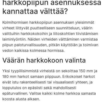
harkkopiipun asennuksessa
kannattaa välttää?
Kolmihormisen harkkopiipun asennuksen yleisimmät
virheet liittyvät puutteelliseen suunnitteluun, väärin
valittuihin harkkokokoihin ja liitoskohtien tiivistämisen
laiminlyöntiin. Näiden virheiden välttäminen varmistaa
piipun paloturvallisuuden, pitkän käyttöiän ja toimivan
vedon kaikissa kolmessa hormissa.
Väärän harkkokoon valinta
Yksi tyypillisimmistä virheistä on sekoittaa 150 mm ja
180 mm harkot samaan piippuun. Erikokoiset harkot
eivät istu rakenteellisesti tai visuaalisesti yhteen, ja
lopputulos on epäsiisti sekä mahdollisesti
epäturvallinen. Valitse kaikki kolme harkkoa samasta
koosta alusta alkaen.