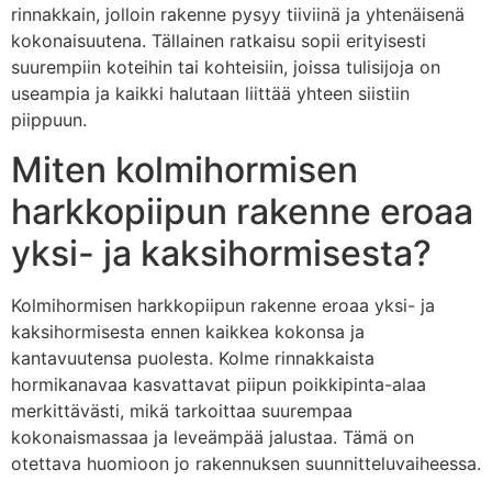
rinnakkain, jolloin rakenne pysyy tiiviinä ja yhtenäisenä
kokonaisuutena. Tällainen ratkaisu sopii erityisesti
suurempiin koteihin tai kohteisiin, joissa tulisijoja on
useampia ja kaikki halutaan liittää yhteen siistiin
piippuun.
Miten kolmihormisen
harkkopiipun rakenne eroaa
yksi- ja kaksihormisesta?
Kolmihormisen harkkopiipun rakenne eroaa yksi- ja
kaksihormisesta ennen kaikkea kokonsa ja
kantavuutensa puolesta. Kolme rinnakkaista
hormikanavaa kasvattavat piipun poikkipinta-alaa
merkittävästi, mikä tarkoittaa suurempaa
kokonaismassaa ja leveämpää jalustaa. Tämä on
otettava huomioon jo rakennuksen suunnitteluvaiheessa.