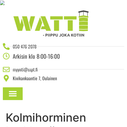
050 476 2078
Arkisin klo 8:00-16:00
myynti@sspt.fi
Kivikankaantie 7, Oulainen
ASENNUSOHJEET JA DOKUMENTAATIO
Kolmihorminen