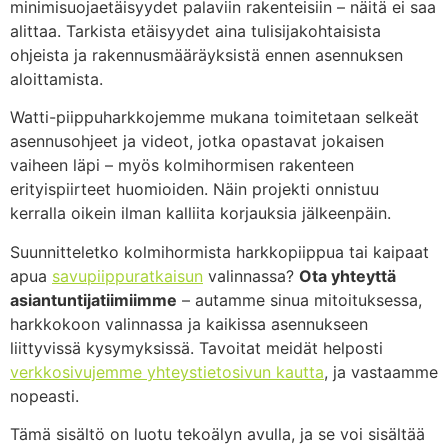
minimisuojaetäisyydet palaviin rakenteisiin – näitä ei saa
alittaa. Tarkista etäisyydet aina tulisijakohtaisista
ohjeista ja rakennusmääräyksistä ennen asennuksen
aloittamista.
Watti-piippuharkkojemme mukana toimitetaan selkeät
asennusohjeet ja videot, jotka opastavat jokaisen
vaiheen läpi – myös kolmihormisen rakenteen
erityispiirteet huomioiden. Näin projekti onnistuu
kerralla oikein ilman kalliita korjauksia jälkeenpäin.
Suunnitteletko kolmihormista harkkopiippua tai kaipaat
apua
savupiippuratkaisun
valinnassa?
Ota yhteyttä
asiantuntijatiimiimme
– autamme sinua mitoituksessa,
harkkokoon valinnassa ja kaikissa asennukseen
liittyvissä kysymyksissä. Tavoitat meidät helposti
verkkosivujemme yhteystietosivun kautta
, ja vastaamme
nopeasti.
Tämä sisältö on luotu tekoälyn avulla, ja se voi sisältää