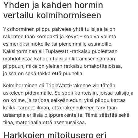
Yhden ja kahden hormin
vertailu kolmihormiseen
Yksihorminen piippu palvelee yhtä tulisijaa ja on
rakenteeltaan kompakti ja kevyt – sopiva valinta
esimerkiksi mökeille tai pienemmille asunnoille.
Kaksihorminen eli TuplaWatti-ratkaisu puolestaan
mahdollistaa kahden tulisijan liittämisen samaan
piippuun, mikä on yleinen ratkaisu omakotitaloissa,
joissa on sekä takka että puuhella.
Kolmihorminen eli TriplaWatti-rakenne vie tämän
askeleen pidemmälle. Se sopii kohteisiin, joissa tulisijoja
on kolme, ja tarjoaa selkeän edun: yksi piippu kattaa
kaikki tarpeet ilman, että rakennukseen tarvitaan
useampia erillisiä piippurakenteita. Tämä säästää sekä
tilaa, materiaalia että asennusaikaa.
Harkkojen mitoitusero eri