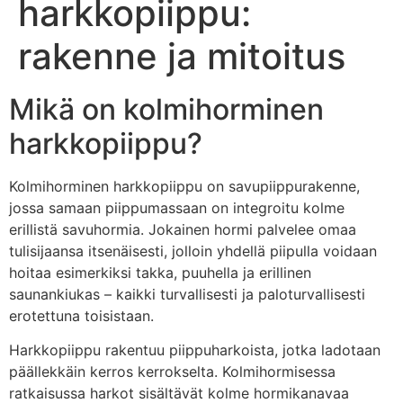
harkkopiippu:
rakenne ja mitoitus
Mikä on kolmihorminen
harkkopiippu?
Kolmihorminen harkkopiippu on savupiippurakenne,
jossa samaan piippumassaan on integroitu kolme
erillistä savuhormia. Jokainen hormi palvelee omaa
tulisijaansa itsenäisesti, jolloin yhdellä piipulla voidaan
hoitaa esimerkiksi takka, puuhella ja erillinen
saunankiukas – kaikki turvallisesti ja paloturvallisesti
erotettuna toisistaan.
Harkkopiippu rakentuu piippuharkoista, jotka ladotaan
päällekkäin kerros kerrokselta. Kolmihormisessa
ratkaisussa harkot sisältävät kolme hormikanavaa