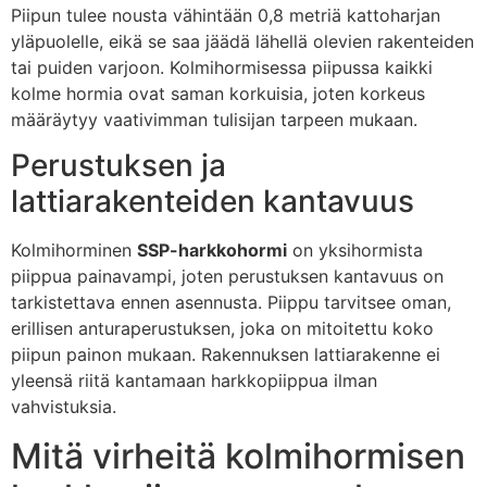
Piipun tulee nousta vähintään 0,8 metriä kattoharjan
yläpuolelle, eikä se saa jäädä lähellä olevien rakenteiden
tai puiden varjoon. Kolmihormisessa piipussa kaikki
kolme hormia ovat saman korkuisia, joten korkeus
määräytyy vaativimman tulisijan tarpeen mukaan.
Perustuksen ja
lattiarakenteiden kantavuus
Kolmihorminen
SSP-harkkohormi
on yksihormista
piippua painavampi, joten perustuksen kantavuus on
tarkistettava ennen asennusta. Piippu tarvitsee oman,
erillisen anturaperustuksen, joka on mitoitettu koko
piipun painon mukaan. Rakennuksen lattiarakenne ei
yleensä riitä kantamaan harkkopiippua ilman
vahvistuksia.
Mitä virheitä kolmihormisen