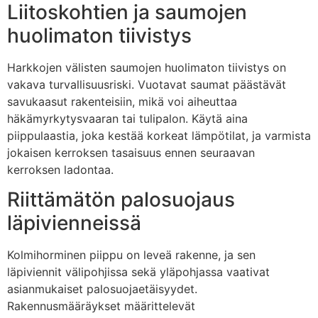
Liitoskohtien ja saumojen
huolimaton tiivistys
Harkkojen välisten saumojen huolimaton tiivistys on
vakava turvallisuusriski. Vuotavat saumat päästävät
savukaasut rakenteisiin, mikä voi aiheuttaa
häkämyrkytysvaaran tai tulipalon. Käytä aina
piippulaastia, joka kestää korkeat lämpötilat, ja varmista
jokaisen kerroksen tasaisuus ennen seuraavan
kerroksen ladontaa.
Riittämätön palosuojaus
läpivienneissä
Kolmihorminen piippu on leveä rakenne, ja sen
läpiviennit välipohjissa sekä yläpohjassa vaativat
asianmukaiset palosuojaetäisyydet.
Rakennusmääräykset määrittelevät