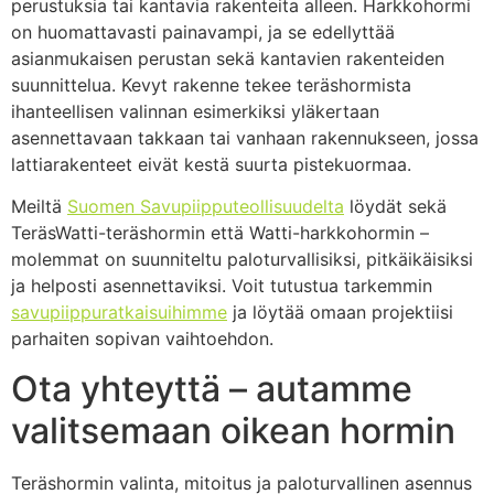
perustuksia tai kantavia rakenteita alleen. Harkkohormi
on huomattavasti painavampi, ja se edellyttää
asianmukaisen perustan sekä kantavien rakenteiden
suunnittelua. Kevyt rakenne tekee teräshormista
ihanteellisen valinnan esimerkiksi yläkertaan
asennettavaan takkaan tai vanhaan rakennukseen, jossa
lattiarakenteet eivät kestä suurta pistekuormaa.
Meiltä
Suomen Savupiipputeollisuudelta
löydät sekä
TeräsWatti-teräshormin että Watti-harkkohormin –
molemmat on suunniteltu paloturvallisiksi, pitkäikäisiksi
ja helposti asennettaviksi. Voit tutustua tarkemmin
savupiippuratkaisuihimme
ja löytää omaan projektiisi
parhaiten sopivan vaihtoehdon.
Ota yhteyttä – autamme
valitsemaan oikean hormin
Teräshormin valinta, mitoitus ja paloturvallinen asennus