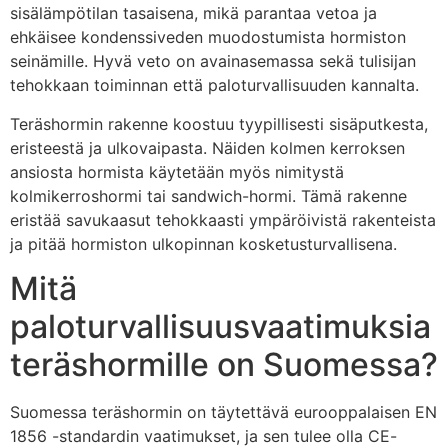
sisälämpötilan tasaisena, mikä parantaa vetoa ja
ehkäisee kondenssiveden muodostumista hormiston
seinämille. Hyvä veto on avainasemassa sekä tulisijan
tehokkaan toiminnan että paloturvallisuuden kannalta.
Teräshormin rakenne koostuu tyypillisesti sisäputkesta,
eristeestä ja ulkovaipasta. Näiden kolmen kerroksen
ansiosta hormista käytetään myös nimitystä
kolmikerroshormi tai sandwich-hormi. Tämä rakenne
eristää savukaasut tehokkaasti ympäröivistä rakenteista
ja pitää hormiston ulkopinnan kosketusturvallisena.
Mitä
paloturvallisuusvaatimuksia
teräshormille on Suomessa?
Suomessa teräshormin on täytettävä eurooppalaisen EN
1856 -standardin vaatimukset, ja sen tulee olla CE-