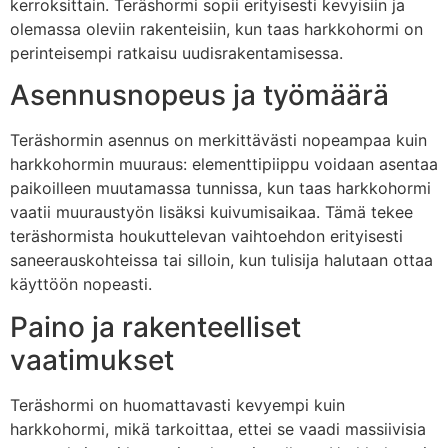
kerroksittain. Teräshormi sopii erityisesti kevyisiin ja
olemassa oleviin rakenteisiin, kun taas harkkohormi on
perinteisempi ratkaisu uudisrakentamisessa.
Asennusnopeus ja työmäärä
Teräshormin asennus on merkittävästi nopeampaa kuin
harkkohormin muuraus: elementtipiippu voidaan asentaa
paikoilleen muutamassa tunnissa, kun taas harkkohormi
vaatii muuraustyön lisäksi kuivumisaikaa. Tämä tekee
teräshormista houkuttelevan vaihtoehdon erityisesti
saneerauskohteissa tai silloin, kun tulisija halutaan ottaa
käyttöön nopeasti.
Paino ja rakenteelliset
vaatimukset
Teräshormi on huomattavasti kevyempi kuin
harkkohormi, mikä tarkoittaa, ettei se vaadi massiivisia