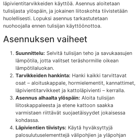
läpivientitarvikkeiden käyttöä. Asennus aloitetaan
tulisijasta ylöspäin, ja jokainen liitoskohta tiivistetään
huolellisesti. Lopuksi asennus tarkastutetaan
nuohoojalla ennen tulisijan käyttöönottoa.
Asennuksen vaiheet
Suunnittelu:
Selvitä tulisijan teho ja savukaasujen
lämpötila, jotta valitset teräshormille oikean
lämpötilaluokan.
Tarvikkeiden hankinta:
Hanki kaikki tarvittavat
osat – aloituskappale, hormielementit, kannattimet,
läpivientitarvikkeet ja kattoläpivienti – kerralla.
Asennus alhaalta ylöspäin:
Aloita tulisijan
liitoskappaleesta ja etene kattoon saakka
varmistaen riittävät suojaetäisyydet jokaisessa
kohdassa.
Läpivientien tiivistys:
Käytä hyväksyttyjä
palosulutuselementtejä välipohjien ja yläpohjan