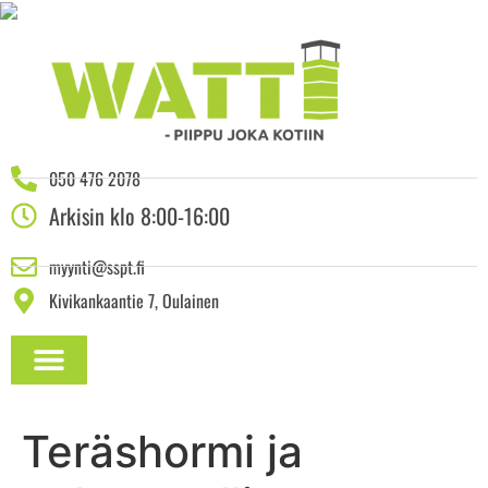
050 476 2078
Arkisin klo 8:00-16:00
myynti@sspt.fi
Kivikankaantie 7, Oulainen
ASENNUSOHJEET JA DOKUMENTAATIO
Teräshormi ja