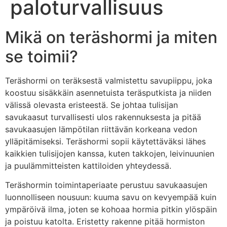
paloturvallisuus
Mikä on teräshormi ja miten
se toimii?
Teräshormi on teräksestä valmistettu savupiippu, joka
koostuu sisäkkäin asennetuista teräsputkista ja niiden
välissä olevasta eristeestä. Se johtaa tulisijan
savukaasut turvallisesti ulos rakennuksesta ja pitää
savukaasujen lämpötilan riittävän korkeana vedon
ylläpitämiseksi. Teräshormi sopii käytettäväksi lähes
kaikkien tulisijojen kanssa, kuten takkojen, leivinuunien
ja puulämmitteisten kattiloiden yhteydessä.
Teräshormin toimintaperiaate perustuu savukaasujen
luonnolliseen nousuun: kuuma savu on kevyempää kuin
ympäröivä ilma, joten se kohoaa hormia pitkin ylöspäin
ja poistuu katolta. Eristetty rakenne pitää hormiston