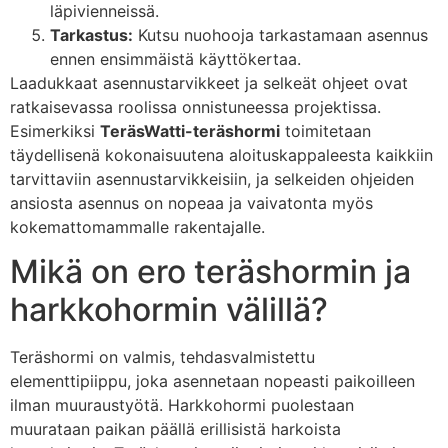
läpivienneissä.
Tarkastus:
Kutsu nuohooja tarkastamaan asennus
ennen ensimmäistä käyttökertaa.
Laadukkaat asennustarvikkeet ja selkeät ohjeet ovat
ratkaisevassa roolissa onnistuneessa projektissa.
Esimerkiksi
TeräsWatti-teräshormi
toimitetaan
täydellisenä kokonaisuutena aloituskappaleesta kaikkiin
tarvittaviin asennustarvikkeisiin, ja selkeiden ohjeiden
ansiosta asennus on nopeaa ja vaivatonta myös
kokemattomammalle rakentajalle.
Mikä on ero teräshormin ja
harkkohormin välillä?
Teräshormi on valmis, tehdasvalmistettu
elementtipiippu, joka asennetaan nopeasti paikoilleen
ilman muuraustyötä. Harkkohormi puolestaan
muurataan paikan päällä erillisistä harkoista