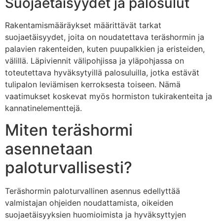
Suojaetäisyydet ja palosulut
Rakentamismääräykset määrittävät tarkat
suojaetäisyydet, joita on noudatettava teräshormin ja
palavien rakenteiden, kuten puupalkkien ja eristeiden,
välillä. Läpiviennit välipohjissa ja yläpohjassa on
toteutettava hyväksytyillä palosuluilla, jotka estävät
tulipalon leviämisen kerroksesta toiseen. Nämä
vaatimukset koskevat myös hormiston tukirakenteita ja
kannatinelementtejä.
Miten teräshormi
asennetaan
paloturvallisesti?
Teräshormin paloturvallinen asennus edellyttää
valmistajan ohjeiden noudattamista, oikeiden
suojaetäisyyksien huomioimista ja hyväksyttyjen