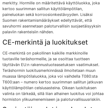
merkitty. Hormille on määritettävä käyttöluokka, joka
kertoo suurimman sallitun käyttölämpötilan,
paineluokan sekä korroosionkestävyyden. Lisäksi
Suomen rakentamismääräykset edellyttävät, että
savuhormi asennetaan paloturvallisin suojaetäisyyksin
palaviin rakenteisiin nähden.
CE-merkintä ja luokitukset
CE-merkintä on pakollinen kaikille markkinoille
tuotaville teräshormeille, ja se osoittaa tuotteen
täyttävän EU:n rakennustuoteasetuksen vaatimukset.
Teräshormin luokitusmerkinnässä ilmoitetaan muun
muassa lämpötilaluokka, joka voi vaihdella T080:sta
T600:aan – numero kertoo suurimman sallitun jatkuvan
käyttölämpötilan celsiusasteina. Oikean luokituksen
valinta on tärkeää, sillä liian alhainen luokitus voi johtaa
hormiston ylikuumenemiseen ja paloturvallisuusriskiin.