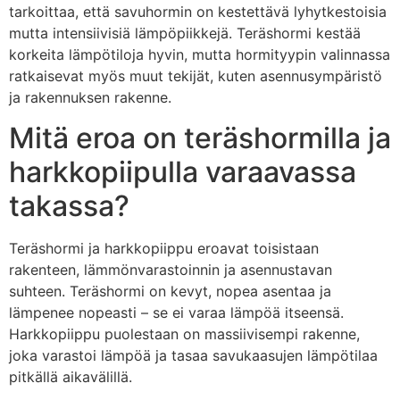
tarkoittaa, että savuhormin on kestettävä lyhytkestoisia
mutta intensiivisiä lämpöpiikkejä. Teräshormi kestää
korkeita lämpötiloja hyvin, mutta hormityypin valinnassa
ratkaisevat myös muut tekijät, kuten asennusympäristö
ja rakennuksen rakenne.
Mitä eroa on teräshormilla ja
harkkopiipulla varaavassa
takassa?
Teräshormi ja harkkopiippu eroavat toisistaan
rakenteen, lämmönvarastoinnin ja asennustavan
suhteen. Teräshormi on kevyt, nopea asentaa ja
lämpenee nopeasti – se ei varaa lämpöä itseensä.
Harkkopiippu puolestaan on massiivisempi rakenne,
joka varastoi lämpöä ja tasaa savukaasujen lämpötilaa
pitkällä aikavälillä.