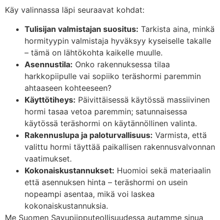
Käy valinnassa läpi seuraavat kohdat:
Tulisijan valmistajan suositus:
Tarkista aina, minkä
hormityypin valmistaja hyväksyy kyseiselle takalle
– tämä on lähtökohta kaikelle muulle.
Asennustila:
Onko rakennuksessa tilaa
harkkopiipulle vai sopiiko teräshormi paremmin
ahtaaseen kohteeseen?
Käyttötiheys:
Päivittäisessä käytössä massiivinen
hormi tasaa vetoa paremmin; satunnaisessa
käytössä teräshormi on käytännöllinen valinta.
Rakennuslupa ja paloturvallisuus:
Varmista, että
valittu hormi täyttää paikallisen rakennusvalvonnan
vaatimukset.
Kokonaiskustannukset:
Huomioi sekä materiaalin
että asennuksen hinta – teräshormi on usein
nopeampi asentaa, mikä voi laskea
kokonaiskustannuksia.
Me Suomen Savupiipputeollisuudessa autamme sinua