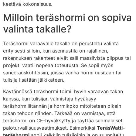
kestävä kokonaisuus.
Milloin teräshormi on sopiva
valinta takalle?
Teräshormi varaavalle takalle on perusteltu valinta
erityisesti silloin, kun asennustila on rajallinen,
rakennuksen rakenteet eivät salli massiivista piippua tai
projekti vaatii nopeaa toteutusta. Se sopii myös
saneerauskohteisiin, joissa vanha hormi uusitaan tai
tulisija lisätään jälkikäteen.
Käytännössä teräshormi toimii hyvin varaavan takan
kanssa, kun tulisijan valmistaja hyväksyy
teräshormiliitännän ja hormikoko mitoitetaan oikein
takan tehoon nähden. Tärkeää on varmistaa, että
teräshormi on CE-hyväksytty ja täyttää suomalaiset
paloturvallisuusvaatimukset. Esimerkiksi
TeräsWatti-
teräshormi
sopii kaikkiin tulisijoihin ja on suunniteltu