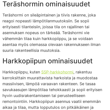
Teräshormin ominaisuudet
Teräshormi on sileäpintainen ja tiivis rakenne, joka
reagoi nopeasti lämpötilanmuutoksiin. Se sopii
erityisesti tilanteisiin, joissa tila on rajallinen tai
asennuksen nopeus on tärkeää. Teräshormi vie
vähemmän tilaa kuin harkkopiippu, ja se voidaan
asentaa myös olemassa olevaan rakennukseen ilman
suuria rakenteellisia muutoksia.
Harkkopiipun ominaisuudet
Harkkopiippu, kuten
SSP-harkkohormi
, rakentuu
kerroksittain muurattavista harkoista ja muodostaa
massiivisen, lämpöä varaavan rakenteen. Se tasaa
savukaasujen lämpötilaa tehokkaasti ja sopii erityisen
hyvin uudisrakentamiseen tai perusteelliseen
remontointiin. Harkkopiipun asennus vaatii enemmän
aikaa ja tilaa, mutta lopputulos on pitkäikäinen ja