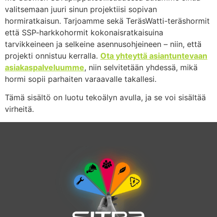
valitsemaan juuri sinun projektiisi sopivan
hormiratkaisun. Tarjoamme sekä TeräsWatti-teräshormit
että SSP-harkkohormit kokonaisratkaisuina
tarvikkeineen ja selkeine asennusohjeineen – niin, että
projekti onnistuu kerralla.
Ota yhteyttä asiantuntevaan
asiakaspalveluumme
, niin selvitetään yhdessä, mikä
hormi sopii parhaiten varaavalle takallesi.
Tämä sisältö on luotu tekoälyn avulla, ja se voi sisältää
virheitä.