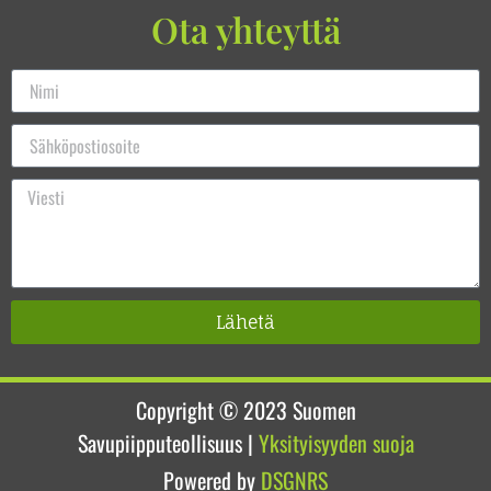
Ota yhteyttä
Lähetä
Copyright © 2023
Suomen
Savupiipputeollisuus
|
Yksityisyyden suoja
Powered by
DSGNRS