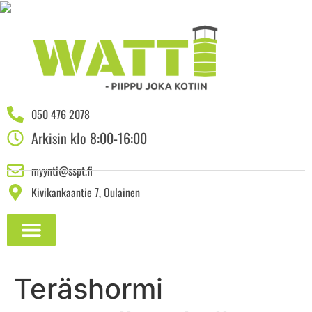
050 476 2078
Arkisin klo 8:00-16:00
myynti@sspt.fi
Kivikankaantie 7, Oulainen
ASENNUSOHJEET JA DOKUMENTAATIO
Teräshormi