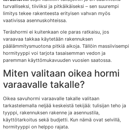
turvalliseksi, tiiviiksi ja pitkäikäiseksi – sen suurempi
limitys tekee rakenteesta erityisen vahvan myös
vaativissa asennuskohteissa.
Teräshormi ei kuitenkaan ole paras ratkaisu, jos
varaavaa takkaa käytetään rakennuksen
päälämmitysmuotona pitkiä aikoja. Tällöin massiivisempi
hormityyppi voi tarjota tasaisemman vedon ja
paremman käyttömukavuuden vuosien saatossa.
Miten valitaan oikea hormi
varaavalle takalle?
Oikea savuhormi varaavalle takalle valitaan
tarkastelemalla neljää keskeistä tekijää: tulisijan teho ja
tyyppi, rakennuksen rakenne ja asennustila,
käyttötarkoitus sekä budjetti. Kun nämä ovat selvillä,
hormityyppi on helppo rajata.