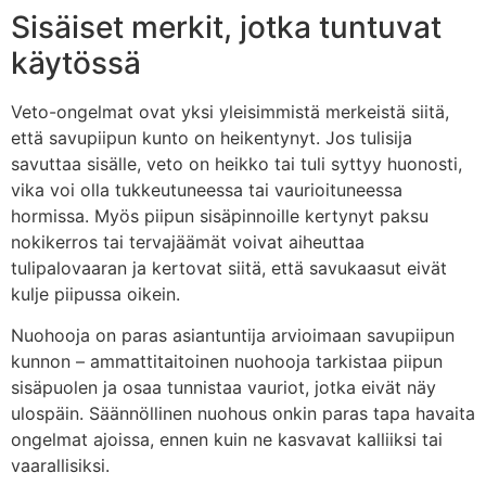
Sisäiset merkit, jotka tuntuvat
käytössä
Veto-ongelmat ovat yksi yleisimmistä merkeistä siitä,
että savupiipun kunto on heikentynyt. Jos tulisija
savuttaa sisälle, veto on heikko tai tuli syttyy huonosti,
vika voi olla tukkeutuneessa tai vaurioituneessa
hormissa. Myös piipun sisäpinnoille kertynyt paksu
nokikerros tai tervajäämät voivat aiheuttaa
tulipalovaaran ja kertovat siitä, että savukaasut eivät
kulje piipussa oikein.
Nuohooja on paras asiantuntija arvioimaan savupiipun
kunnon – ammattitaitoinen nuohooja tarkistaa piipun
sisäpuolen ja osaa tunnistaa vauriot, jotka eivät näy
ulospäin. Säännöllinen nuohous onkin paras tapa havaita
ongelmat ajoissa, ennen kuin ne kasvavat kalliiksi tai
vaarallisiksi.