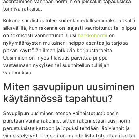
asentaminen vanhaan hormiin on joissakin tapauksissa
toimiva ratkaisu.
Kokonaisuudistus tulee kuitenkin edullisemmaksi pitkällä
aikavälillä, kun rakenne on laajasti vaurioitunut tai piippu
on teknisesti vanhentunut. Uusi
harkkohormi
on
nykymääräysten mukainen, helppo asentaa ja tarjoaa
pitkän käyttöiän ilman jatkuvia korjaustarpeita.
Uusiminen on myös tilaisuus päivittää piippu
vastaamaan nykyisen tai suunnitellun tulisijan
vaatimuksia.
Miten savupiipun uusiminen
käytännössä tapahtuu?
Savupiipun uusiminen etenee vaiheistetusti: ensin
puretaan vanha rakenne, sitten rakennetaan uusi hormi
perustuksista kattoon ja lopuksi tehdään läpiviennit ja
viimeistelytyöt. Projekti on mahdollista toteuttaa itse tai