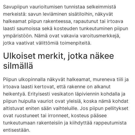
Savupiipun vaurioitumisen tunnistaa selkeimmistä
merkeistä: savun leviäminen sisätiloihin, näkyvät
halkeamat piipun rakenteessa, rapautunut tai irtoava
laasti saumoissa sekä kosteuden tunkeutuminen piipun
ympäristöön. Nämä ovat vakavia varoitusmerkkejä,
jotka vaativat välittömiä toimenpiteitä.
Ulkoiset merkit, jotka näkee
silmällä
Piipun ulkopinnalla näkyvät halkeamat, mureneva tiili ja
irtoava laasti kertovat, että rakenne on alkanut
heikentyä. Erityisesti vesikaton läpiviennin kohdalla ja
piipun huipulla vauriot ovat yleisiä, koska nämä kohdat
altistuvat eniten sään vaihteluille. Jos piipun pellitykset
ovat ruostuneet tai irronneet, kosteus pääsee
tunkeutumaan rakenteisiin ja kiihdyttää rappeutumista
entisestään.