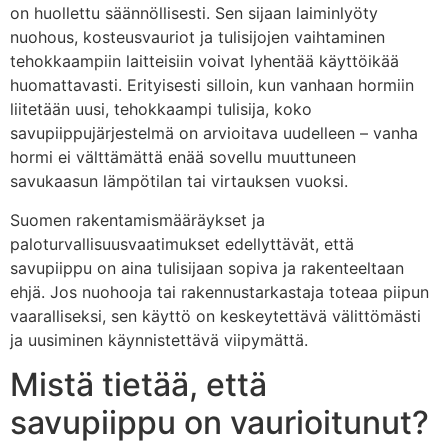
on huollettu säännöllisesti. Sen sijaan laiminlyöty
nuohous, kosteusvauriot ja tulisijojen vaihtaminen
tehokkaampiin laitteisiin voivat lyhentää käyttöikää
huomattavasti. Erityisesti silloin, kun vanhaan hormiin
liitetään uusi, tehokkaampi tulisija, koko
savupiippujärjestelmä on arvioitava uudelleen – vanha
hormi ei välttämättä enää sovellu muuttuneen
savukaasun lämpötilan tai virtauksen vuoksi.
Suomen rakentamismääräykset ja
paloturvallisuusvaatimukset edellyttävät, että
savupiippu on aina tulisijaan sopiva ja rakenteeltaan
ehjä. Jos nuohooja tai rakennustarkastaja toteaa piipun
vaaralliseksi, sen käyttö on keskeytettävä välittömästi
ja uusiminen käynnistettävä viipymättä.
Mistä tietää, että
savupiippu on vaurioitunut?