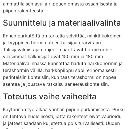
ammattilaisen avulla riippuen omasta osaamisesta ja
piipun rakenteesta.
Suunnittelu ja materiaalivalinta
Ennen purkutöitä on tärkeää selvittää, minkä kokoinen
ja tyyppinen hormi uuteen tulisijaan tarvitaan.
Tulisijavalmistajan ohjeet määrittävät hormikoon –
yleisimmät halkaisijat ovat 150 mm ja 180 mm.
Materiaalivalinnassa kannattaa harkita harkkohormin ja
teräshormin välillä: harkkopiippu sopii erinomaisesti
perinteisiin kohteisiin, kun taas teräshormi on nopea
asentaa ja joustava ratkaisu saneerauskohteisiin.
Toteutus vaihe vaiheelta
Käytännön työ alkaa vanhan piipun purkamisesta. Purku
on tehtävä huolellisesti, jotta rakenteet eivät vaurioidu
ja jätteet saadaan kuljetettua pois turvallisesti. Uuden