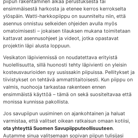
piipun rakentaminen alkaa perustuksesta tai
ensimmäisestä harkosta ja etenee kerros kerrokselta
ylöspäin. Watti-harkkopiippu on suunniteltu niin, että
asennus onnistuu selkeiden ohjeiden avulla myös
omatoimisesti – jokaisen tilauksen mukana toimitetaan
kattavat asennusohjeet ja videot, jotka opastavat
projektin läpi alusta loppuun.
Vesikaton läpiviennissä on noudatettava erityistä
huolellisuutta, sillä huonosti tehty läpivienti on yleisin
kosteusvaurioiden syy uusissakin piipuissa. Pellitykset ja
tiivistykset on tehtävä ammattitaitoisesti. Kun piippu on
valmis, nuohooja tarkastaa rakenteen ennen
ensimmäistä käyttöä – tämä on sekä suositeltavaa että
monissa kunnissa pakollista.
Jos savupiipun uusiminen on ajankohtainen ja haluat
varmistaa, että valitset oikean ratkaisun omaan kotiisi,
ota yhteyttä Suomen Savupiipputeollisuuteen
.
Autamme sinua valitsemaan sopivan piipun tulisijasi