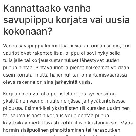
Kannattaako vanha
savupiippu korjata vai uusia
kokonaan?
Vanha savupiippu kannattaa uusia kokonaan silloin, kun
vauriot ovat rakenteellisia, piippu ei sovi nykyiselle
tulisijalle tai korjauskustannukset lähestyvät uuden
piipun hintaa. Pintavauriot ja pienet halkeamat voidaan
usein korjata, mutta haljennut tai romahtamisvaarassa
oleva rakenne on aina järkevintä uusia.
Korjaaminen voi olla perusteltua, jos kyseessä on
yksittäinen vaurio muuten ehjässä ja hyväkuntoisessa
piipussa. Esimerkiksi yksittäisten tiilikurssien uusiminen
tai saumauslaastin korjaus voi pidentää piipun
käyttöikää merkittävästi kohtuullisin kustannuksin. Myös
hormin sisäpuolinen pinnoittaminen tai teräsputken