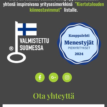
yhtenä inspiroivana yritysesimerkkinä
”Kiertotalouden
kiinnostavimmat”
listalle.
Ota yhteyttä