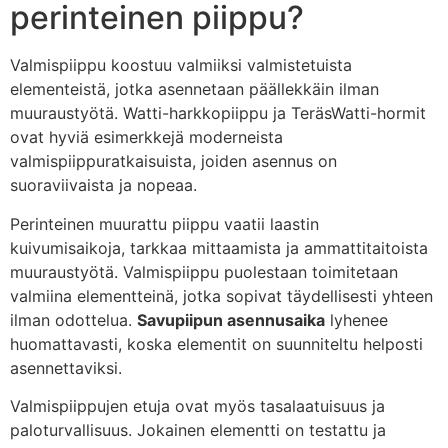
perinteinen piippu?
Valmispiippu koostuu valmiiksi valmistetuista
elementeistä, jotka asennetaan päällekkäin ilman
muuraustyötä. Watti-harkkopiippu ja TeräsWatti-hormit
ovat hyviä esimerkkejä moderneista
valmispiippuratkaisuista, joiden asennus on
suoraviivaista ja nopeaa.
Perinteinen muurattu piippu vaatii laastin
kuivumisaikoja, tarkkaa mittaamista ja ammattitaitoista
muuraustyötä. Valmispiippu puolestaan toimitetaan
valmiina elementteinä, jotka sopivat täydellisesti yhteen
ilman odottelua.
Savupiipun asennusaika
lyhenee
huomattavasti, koska elementit on suunniteltu helposti
asennettaviksi.
Valmispiippujen etuja ovat myös tasalaatuisuus ja
paloturvallisuus. Jokainen elementti on testattu ja