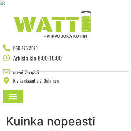
050 476 2078
Arkisin klo 8:00-16:00
myynti@sspt.fi
Kivikankaantie 7, Oulainen
ASENNUSOHJEET JA DOKUMENTAATIO
Kuinka nopeasti