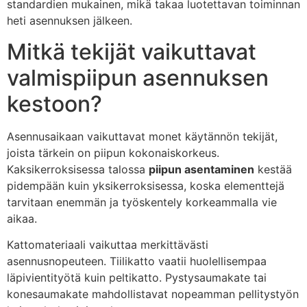
standardien mukainen, mikä takaa luotettavan toiminnan
heti asennuksen jälkeen.
Mitkä tekijät vaikuttavat
valmispiipun asennuksen
kestoon?
Asennusaikaan vaikuttavat monet käytännön tekijät,
joista tärkein on piipun kokonaiskorkeus.
Kaksikerroksisessa talossa
piipun asentaminen
kestää
pidempään kuin yksikerroksisessa, koska elementtejä
tarvitaan enemmän ja työskentely korkeammalla vie
aikaa.
Kattomateriaali vaikuttaa merkittävästi
asennusnopeuteen. Tiilikatto vaatii huolellisempaa
läpivientityötä kuin peltikatto. Pystysaumakate tai
konesaumakate mahdollistavat nopeamman pellitystyön