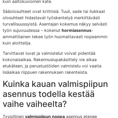
kuin aaltokuvioinen kate.
Sääolosuhteet ovat kriittisiä. Tuuli, sade tai liukkaat
olosuhteet hidastavat työskentelyä merkittävästi
turvallisuussyistä. Asentajan kokemus näkyy selvästi
työn sujuvuudessa – kokenut
hormiasennus
-
ammattilainen tekee työn huomattavasti nopeammin
kuin aloittelija.
Tarvittavat luvat ja valmistelut voivat pidentää
kokonaisaikaa. Rakennuslupakäsittely vie aikaa
etukäteen, ja perustustöiden valmistelu voi vaatia
lisäaikaa riippuen rakennuksen rakenteista.
Kuinka kauan valmispiipun
asennus todella kestää
vaihe vaiheelta?
Tyypillinen
valmispiipun nopea
asennus etenee