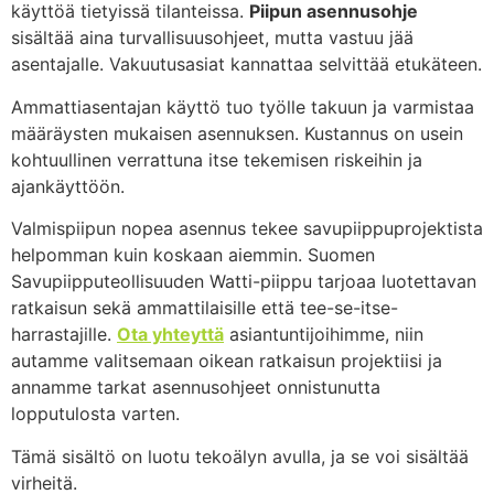
käyttöä tietyissä tilanteissa.
Piipun asennusohje
sisältää aina turvallisuusohjeet, mutta vastuu jää
asentajalle. Vakuutusasiat kannattaa selvittää etukäteen.
Ammattiasentajan käyttö tuo työlle takuun ja varmistaa
määräysten mukaisen asennuksen. Kustannus on usein
kohtuullinen verrattuna itse tekemisen riskeihin ja
ajankäyttöön.
Valmispiipun nopea asennus tekee savupiippuprojektista
helpomman kuin koskaan aiemmin. Suomen
Savupiipputeollisuuden Watti-piippu tarjoaa luotettavan
ratkaisun sekä ammattilaisille että tee-se-itse-
harrastajille.
Ota yhteyttä
asiantuntijoihimme, niin
autamme valitsemaan oikean ratkaisun projektiisi ja
annamme tarkat asennusohjeet onnistunutta
lopputulosta varten.
Tämä sisältö on luotu tekoälyn avulla, ja se voi sisältää
virheitä.