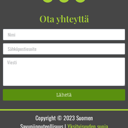
Ota yhteyttä
Lähetä
Copyright © 2023
Suomen
Savupiipputeollisuus
|
Yksityisyyden suoja