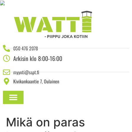
050 476 2078
Arkisin klo 8:00-16:00
myynti@sspt.fi
Kivikankaantie 7, Oulainen
ASENNUSOHJEET JA DOKUMENTAATIO
Mikä on paras