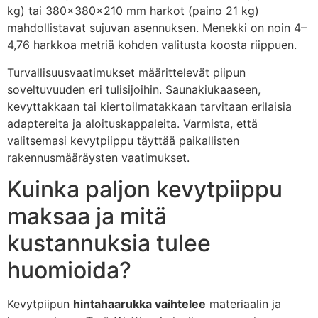
kg) tai 380×380×210 mm harkot (paino 21 kg)
mahdollistavat sujuvan asennuksen. Menekki on noin 4–
4,76 harkkoa metriä kohden valitusta koosta riippuen.
Turvallisuusvaatimukset määrittelevät piipun
soveltuvuuden eri tulisijoihin. Saunakiukaaseen,
kevyttakkaan tai kiertoilmatakkaan tarvitaan erilaisia
adaptereita ja aloituskappaleita. Varmista, että
valitsemasi kevytpiippu täyttää paikallisten
rakennusmääräysten vaatimukset.
Kuinka paljon kevytpiippu
maksaa ja mitä
kustannuksia tulee
huomioida?
Kevytpiipun
hintahaarukka vaihtelee
materiaalin ja