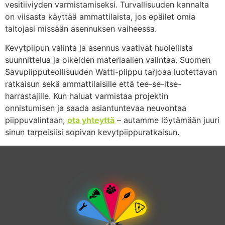
vesitiiviyden varmistamiseksi. Turvallisuuden kannalta
on viisasta käyttää ammattilaista, jos epäilet omia
taitojasi missään asennuksen vaiheessa.
Kevytpiipun valinta ja asennus vaativat huolellista
suunnittelua ja oikeiden materiaalien valintaa. Suomen
Savupiipputeollisuuden Watti-piippu tarjoaa luotettavan
ratkaisun sekä ammattilaisille että tee-se-itse-
harrastajille. Kun haluat varmistaa projektin
onnistumisen ja saada asiantuntevaa neuvontaa
piippuvalintaan,
ota yhteyttä
– autamme löytämään juuri
sinun tarpeisiisi sopivan kevytpiippuratkaisun.