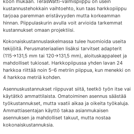
koon mukaan. TeräsWatti-valmispiippu on usein
kustannustehokkain vaihtoehto, kun taas harkkopiippu
tarjoaa paremman eristävyyden mutta korkeamman
hinnan. Piippulaskurin avulla voit arvioida tarkemmat
kustannukset omaan projektiisi.
Kokonaiskustannuslaskelmassa tulee huomioida useita
tekijöitä. Perusmateriaalien lisäksi tarvitset adapterit
(115→131,5 mm tai 120→131,5 mm), aloituskappaleet ja
mahdolliset tukiosat. Harkkopiipussa yhden lavan 24
harkkoa riittää noin 5–6 metriin piippua, kun menekki on
4 harkkoa metriä kohden.
Asennuskustannukset riippuvat siitä, teetkö työn itse vai
käytätkö ammattilaista. Omatoiminen asennus säästää
työkustannukset, mutta vaatii aikaa ja oikeita työkaluja.
Ammattiasentajan käyttö takaa asianmukaisen
asennuksen ja mahdolliset takuut, mutta nostaa
kokonaiskustannuksia.