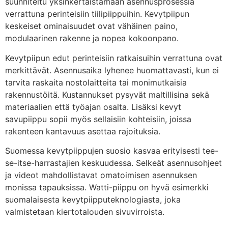
suunniteltu yksinkertaistamaan asennusprosessia
verrattuna perinteisiin tiilipiippuihin. Kevytpiipun
keskeiset ominaisuudet ovat vähäinen paino,
modulaarinen rakenne ja nopea kokoonpano.
Kevytpiipun edut perinteisiin ratkaisuihin verrattuna ovat
merkittävät. Asennusaika lyhenee huomattavasti, kun ei
tarvita raskaita nostolaitteita tai monimutkaisia
rakennustöitä. Kustannukset pysyvät maltillisina sekä
materiaalien että työajan osalta. Lisäksi kevyt
savupiippu sopii myös sellaisiin kohteisiin, joissa
rakenteen kantavuus asettaa rajoituksia.
Suomessa kevytpiippujen suosio kasvaa erityisesti tee-
se-itse-harrastajien keskuudessa. Selkeät asennusohjeet
ja videot mahdollistavat omatoimisen asennuksen
monissa tapauksissa. Watti-piippu on hyvä esimerkki
suomalaisesta kevytpiipputeknologiasta, joka
valmistetaan kiertotalouden sivuvirroista.