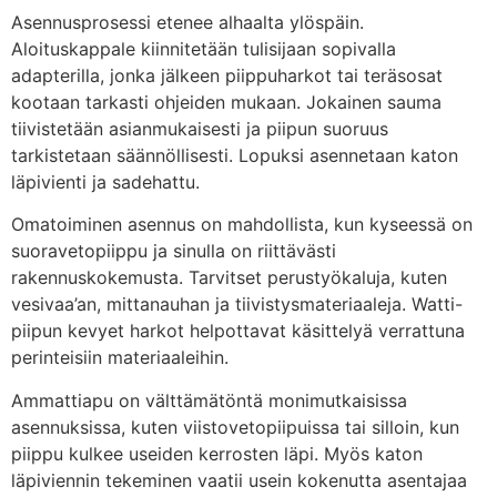
Asennusprosessi etenee alhaalta ylöspäin.
Aloituskappale kiinnitetään tulisijaan sopivalla
adapterilla, jonka jälkeen piippuharkot tai teräsosat
kootaan tarkasti ohjeiden mukaan. Jokainen sauma
tiivistetään asianmukaisesti ja piipun suoruus
tarkistetaan säännöllisesti. Lopuksi asennetaan katon
läpivienti ja sadehattu.
Omatoiminen asennus on mahdollista, kun kyseessä on
suoravetopiippu ja sinulla on riittävästi
rakennuskokemusta. Tarvitset perustyökaluja, kuten
vesivaa’an, mittanauhan ja tiivistysmateriaaleja. Watti-
piipun kevyet harkot helpottavat käsittelyä verrattuna
perinteisiin materiaaleihin.
Ammattiapu on välttämätöntä monimutkaisissa
asennuksissa, kuten viistovetopiipuissa tai silloin, kun
piippu kulkee useiden kerrosten läpi. Myös katon
läpiviennin tekeminen vaatii usein kokenutta asentajaa