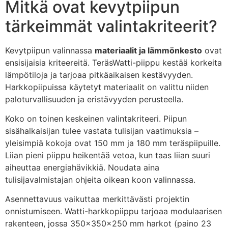
Mitkä ovat kevytpiipun
tärkeimmät valintakriteerit?
Kevytpiipun valinnassa
materiaalit ja lämmönkesto
ovat
ensisijaisia kriteereitä. TeräsWatti-piippu kestää korkeita
lämpötiloja ja tarjoaa pitkäaikaisen kestävyyden.
Harkkopiipuissa käytetyt materiaalit on valittu niiden
paloturvallisuuden ja eristävyyden perusteella.
Koko on toinen keskeinen valintakriteeri. Piipun
sisähalkaisijan tulee vastata tulisijan vaatimuksia –
yleisimpiä kokoja ovat 150 mm ja 180 mm teräspiipuille.
Liian pieni piippu heikentää vetoa, kun taas liian suuri
aiheuttaa energiahävikkiä. Noudata aina
tulisijavalmistajan ohjeita oikean koon valinnassa.
Asennettavuus vaikuttaa merkittävästi projektin
onnistumiseen. Watti-harkkopiippu tarjoaa modulaarisen
rakenteen, jossa 350×350×250 mm harkot (paino 23