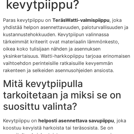
kevytpiippu?
Paras kevytpiippu on
TeräsWatti-valmispiippu
, joka
yhdistää helpon asennettavuuden, paloturvallisuuden ja
kustannustehokkuuden. Kevytpiipun valinnassa
tärkeimmät kriteerit ovat materiaalin lämmönkesto,
oikea koko tulisijaan nähden ja asennuksen
yksinkertaisuus. Watti-harkkopiippu tarjoaa erinomaisen
vaihtoehdon perinteisille ratkaisuille kevyemmän
rakenteen ja selkeiden asennusohjeiden ansiosta.
Mitä kevytpiipulla
tarkoitetaan ja miksi se on
suosittu valinta?
Kevytpiippu on
helposti asennettava savupiippu
, joka
koostuu kevyistä harkoista tai teräsosista. Se on