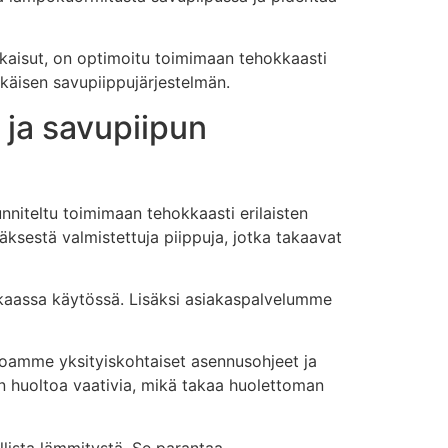
tkaisut, on optimoitu toimimaan tehokkaasti
käisen savupiippujärjestelmän.
 ja savupiipun
unniteltu toimimaan tehokkaasti erilaisten
ksestä valmistettuja piippuja, jotka takaavat
kaassa käytössä. Lisäksi asiakaspalvelumme
arjoamme yksityiskohtaiset asennusohjeet ja
än huoltoa vaativia, mikä takaa huolettoman
lista lämmitystä. Se parantaa