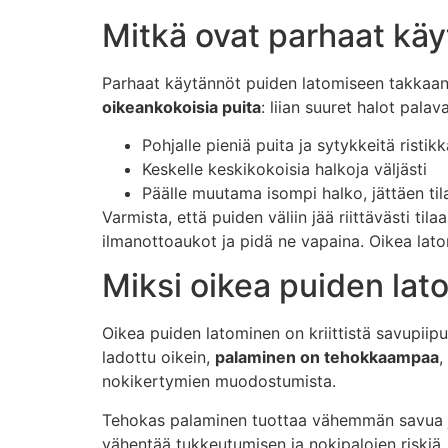
Mitkä ovat parhaat kä
Parhaat käytännöt puiden latomiseen takkaan 
oikeankokoisia puita
: liian suuret halot palav
Pohjalle pieniä puita ja sytykkeitä ristikk
Keskelle keskikokoisia halkoja väljästi
Päälle muutama isompi halko, jättäen tila
Varmista, että puiden väliin jää riittävästi til
ilmanottoaukot ja pidä ne vapaina. Oikea la
Miksi oikea puiden lat
Oikea puiden latominen on kriittistä savupiip
ladottu oikein,
palaminen on tehokkaampaa
,
nokikertymien muodostumista.
Tehokas palaminen tuottaa vähemmän savua ja
vähentää tukkeutumisen ja nokipalojen riskiä