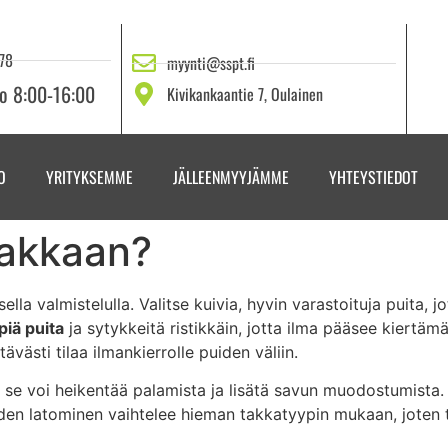
78
myynti@sspt.fi
lo 8:00-16:00
Kivikankaantie 7, Oulainen
O
YRITYKSEMME
JÄLLEENMYYJÄMME
YHTEYSTIEDOT
takkaan?
lla valmistelulla. Valitse kuivia, hyvin varastoituja puita, 
piä puita
ja sytykkeitä ristikkäin, jotta ilma pääsee kiertäm
västi tilaa ilmankierrolle puiden väliin.
llä se voi heikentää palamista ja lisätä savun muodostumist
iden latominen vaihtelee hieman takkatyypin mukaan, joten t