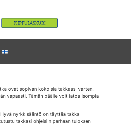
PIIPPULASKURI
jotka ovat sopivan kokoisia takkaasi varten.
ään vapaasti. Tämän päälle voit latoa isompia
a. Hyvä nyrkkisääntö on täyttää takka
utustu takkasi ohjeisiin parhaan tuloksen