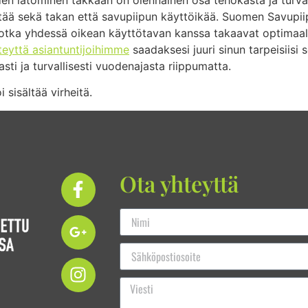
tää sekä takan että savupiipun käyttöikää. Suomen Savupiip
 jotka yhdessä oikean käyttötavan kanssa takaavat optimaal
teyttä asiantuntijoihimme
saadaksesi juuri sinun tarpeisiis
sti ja turvallisesti vuodenajasta riippumatta.
 sisältää virheitä.
Ota yhteyttä