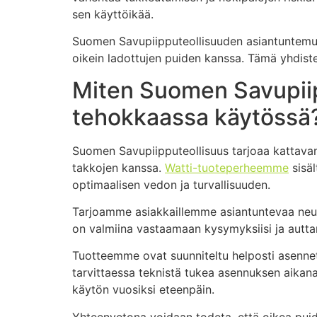
sen käyttöikää.
Suomen Savupiipputeollisuuden asiantuntemuks
oikein ladottujen puiden kanssa. Tämä yhdist
Miten Suomen Savupiipp
tehokkaassa käytössä
Suomen Savupiipputeollisuus tarjoaa kattava
takkojen kanssa.
Watti-tuoteperheemme
sisäl
optimaalisen vedon ja turvallisuuden.
Tarjoamme asiakkaillemme asiantuntevaa neuv
on valmiina vastaamaan kysymyksiisi ja autt
Tuotteemme ovat suunniteltu helposti asennetta
tarvittaessa teknistä tukea asennuksen aikan
käytön vuosiksi eteenpäin.
Yhteenvetona voidaan todeta, että oikea puid