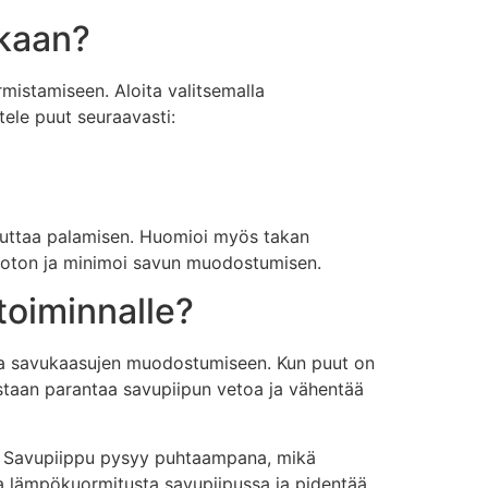
kkaan?
mistamiseen. Aloita valitsemalla
ttele puut seuraavasti:
ukahduttaa palamisen. Huomioi myös takan
tuoton ja minimoi savun muodostumisen.
toiminnalle?
in ja savukaasujen muodostumiseen. Kun puut on
staan parantaa savupiipun vetoa ja vähentää
a. Savupiippu pysyy puhtaampana, mikä
aa lämpökuormitusta savupiipussa ja pidentää