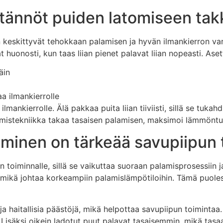
ytännöt puiden latomiseen ta
keskittyvät tehokkaan palamisen ja hyvän ilmankierron var
at huonosti, kun taas liian pienet palavat liian nopeasti. Ase
äin
a ilmankierrolle
aa ilmankierrolle. Älä pakkaa puita liian tiiviisti, sillä se t
tomistekniikka takaa tasaisen palamisen, maksimoi lämmön
ominen on tärkeää savupiipun 
un toiminnalle, sillä se vaikuttaa suoraan palamisprosessi
 mikä johtaa korkeampiin palamislämpötiloihin. Tämä puole
 haitallisia päästöjä, mikä helpottaa savupiipun toiminta
. Lisäksi oikein ladotut puut palavat tasaisemmin, mikä tas