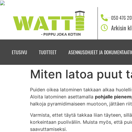
050 476 20
Arkisin k
ETUSIVU
TUOTTEET
ASENNUSOHJEET JA DOKUMENTAATI
Miten latoa puut 
Puiden oikea latominen takkaan alkaa huolellise
Aloita latominen asettamalla
pohjalle pienem
halkoja pyramidimaiseen muotoon, jättäen riittä
Varmista, ettet täytä takkaa liian täyteen, si
korkeintaan puoliväliin. Muista myös, että pu
saavuttamiseksi.