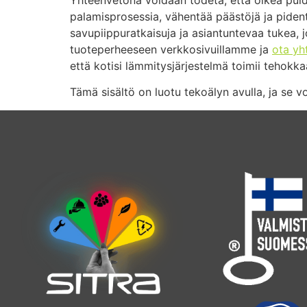
palamisprosessia, vähentää päästöjä ja piden
savupiippuratkaisuja ja asiantuntevaa tukea,
tuoteperheeseen verkkosivuillamme ja
ota yh
että kotisi lämmitysjärjestelmä toimii tehokkaa
Tämä sisältö on luotu tekoälyn avulla, ja se voi