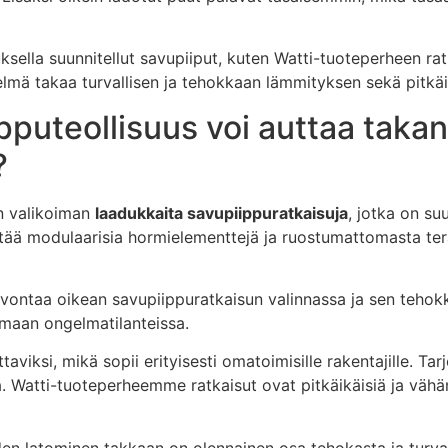
ella suunnitellut savupiiput, kuten Watti-tuoteperheen ra
elmä takaa turvallisen ja tehokkaan lämmityksen sekä pitkäi
uteollisuus voi auttaa takan
?
n valikoiman
laadukkaita savupiippuratkaisuja
, jotka on su
tää modulaarisia hormielementtejä ja ruostumattomasta terä
ontaa oikean savupiippuratkaisun valinnassa ja sen tehok
amaan ongelmatilanteissa.
viksi, mikä sopii erityisesti omatoimisille rakentajille. T
a. Watti-tuoteperheemme ratkaisut ovat pitkäikäisiä ja väh
en latominen takkaan on olennainen osa tehokasta ja turval