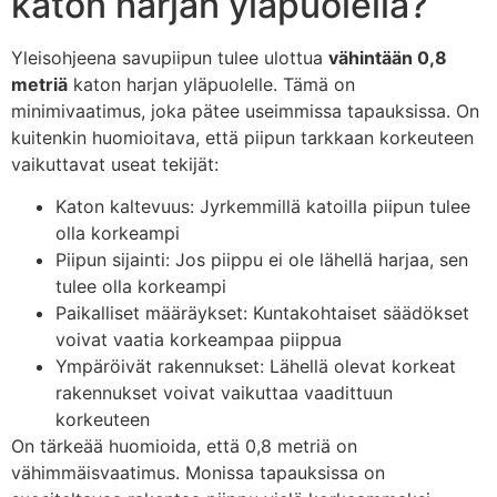
katon harjan yläpuolella?
Yleisohjeena savupiipun tulee ulottua
vähintään 0,8
metriä
katon harjan yläpuolelle. Tämä on
minimivaatimus, joka pätee useimmissa tapauksissa. On
kuitenkin huomioitava, että piipun tarkkaan korkeuteen
vaikuttavat useat tekijät:
Katon kaltevuus: Jyrkemmillä katoilla piipun tulee
olla korkeampi
Piipun sijainti: Jos piippu ei ole lähellä harjaa, sen
tulee olla korkeampi
Paikalliset määräykset: Kuntakohtaiset säädökset
voivat vaatia korkeampaa piippua
Ympäröivät rakennukset: Lähellä olevat korkeat
rakennukset voivat vaikuttaa vaadittuun
korkeuteen
On tärkeää huomioida, että 0,8 metriä on
vähimmäisvaatimus. Monissa tapauksissa on