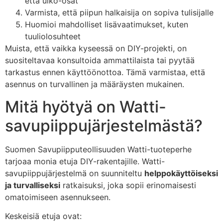
että ulko-osat
Varmista, että piipun halkaisija on sopiva tulisijalle
Huomioi mahdolliset lisävaatimukset, kuten
tuuliolosuhteet
Muista, että vaikka kyseessä on DIY-projekti, on
suositeltavaa konsultoida ammattilaista tai pyytää
tarkastus ennen käyttöönottoa. Tämä varmistaa, että
asennus on turvallinen ja määräysten mukainen.
Mitä hyötyä on Watti-
savupiippujärjestelmästä?
Suomen Savupiipputeollisuuden Watti-tuoteperhe
tarjoaa monia etuja DIY-rakentajille. Watti-
savupiippujärjestelmä on suunniteltu
helppokäyttöiseksi
ja turvalliseksi
ratkaisuksi, joka sopii erinomaisesti
omatoimiseen asennukseen.
Keskeisiä etuja ovat: