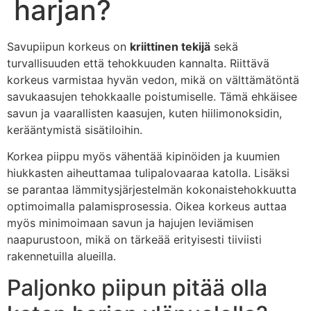
harjan?
Savupiipun korkeus on
kriittinen tekijä
sekä
turvallisuuden että tehokkuuden kannalta. Riittävä
korkeus varmistaa hyvän vedon, mikä on välttämätöntä
savukaasujen tehokkaalle poistumiselle. Tämä ehkäisee
savun ja vaarallisten kaasujen, kuten hiilimonoksidin,
kerääntymistä sisätiloihin.
Korkea piippu myös vähentää kipinöiden ja kuumien
hiukkasten aiheuttamaa tulipalovaaraa katolla. Lisäksi
se parantaa lämmitysjärjestelmän kokonaistehokkuutta
optimoimalla palamisprosessia. Oikea korkeus auttaa
myös minimoimaan savun ja hajujen leviämisen
naapurustoon, mikä on tärkeää erityisesti tiiviisti
rakennetuilla alueilla.
Paljonko piipun pitää olla