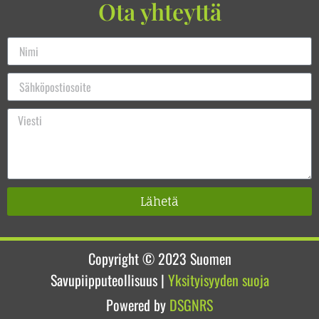
Ota yhteyttä
Lähetä
Copyright © 2023
Suomen
Savupiipputeollisuus
|
Yksityisyyden suoja
Powered by
DSGNRS