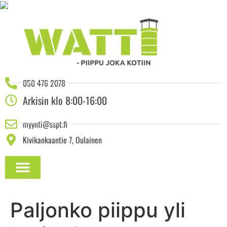
050 476 2078
Arkisin klo 8:00-16:00
myynti@sspt.fi
Kivikankaantie 7, Oulainen
ASENNUSOHJEET JA DOKUMENTAATIO
Paljonko piippu yli