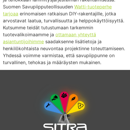
Suomen Savupiipputeollisuuden
Watti-tuoteperhe
tarjoaa
erinomaisen ratkaisun DIY-rakentajille, jotka
arvostavat laatua, turvallisuutta ja helppokäyttöisyyttä.
Kutsumme teidät tutustumaan tarkemmin
tuotevalikoimaamme ja
ottamaan yhteyttä
asiantuntijoihimme
saadaksenne lisätietoja ja
henkilökohtaista neuvontaa projektinne toteuttamiseen.
Yhdessä voimme varmistaa, että savupiippunne on
turvallinen, tehokas ja määräysten mukainen.