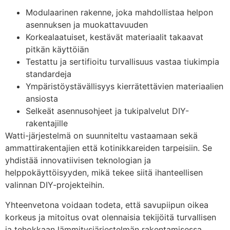
Modulaarinen rakenne, joka mahdollistaa helpon
asennuksen ja muokattavuuden
Korkealaatuiset, kestävät materiaalit takaavat
pitkän käyttöiän
Testattu ja sertifioitu turvallisuus vastaa tiukimpia
standardeja
Ympäristöystävällisyys kierrätettävien materiaalien
ansiosta
Selkeät asennusohjeet ja tukipalvelut DIY-
rakentajille
Watti-järjestelmä on suunniteltu vastaamaan sekä
ammattirakentajien että kotinikkareiden tarpeisiin. Se
yhdistää innovatiivisen teknologian ja
helppokäyttöisyyden, mikä tekee siitä ihanteellisen
valinnan DIY-projekteihin.
Yhteenvetona voidaan todeta, että savupiipun oikea
korkeus ja mitoitus ovat olennaisia tekijöitä turvallisen
ja tehokkaan lämmitysjärjestelmän rakentamisessa.