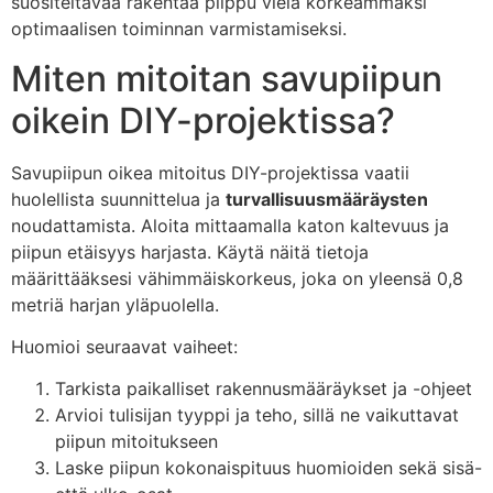
suositeltavaa rakentaa piippu vielä korkeammaksi
optimaalisen toiminnan varmistamiseksi.
Miten mitoitan savupiipun
oikein DIY-projektissa?
Savupiipun oikea mitoitus DIY-projektissa vaatii
huolellista suunnittelua ja
turvallisuusmääräysten
noudattamista. Aloita mittaamalla katon kaltevuus ja
piipun etäisyys harjasta. Käytä näitä tietoja
määrittääksesi vähimmäiskorkeus, joka on yleensä 0,8
metriä harjan yläpuolella.
Huomioi seuraavat vaiheet:
Tarkista paikalliset rakennusmääräykset ja -ohjeet
Arvioi tulisijan tyyppi ja teho, sillä ne vaikuttavat
piipun mitoitukseen
Laske piipun kokonaispituus huomioiden sekä sisä-