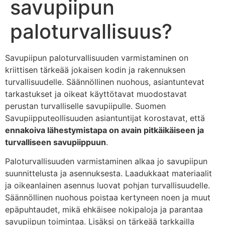
savupiipun
paloturvallisuus?
Savupiipun paloturvallisuuden varmistaminen on
kriittisen tärkeää jokaisen kodin ja rakennuksen
turvallisuudelle. Säännöllinen nuohous, asiantuntevat
tarkastukset ja oikeat käyttötavat muodostavat
perustan turvalliselle savupiipulle. Suomen
Savupiipputeollisuuden asiantuntijat korostavat, että
ennakoiva lähestymistapa on avain pitkäikäiseen ja
turvalliseen savupiippuun
.
Paloturvallisuuden varmistaminen alkaa jo savupiipun
suunnittelusta ja asennuksesta. Laadukkaat materiaalit
ja oikeanlainen asennus luovat pohjan turvallisuudelle.
Säännöllinen nuohous poistaa kertyneen noen ja muut
epäpuhtaudet, mikä ehkäisee nokipaloja ja parantaa
savupiipun toimintaa. Lisäksi on tärkeää tarkkailla