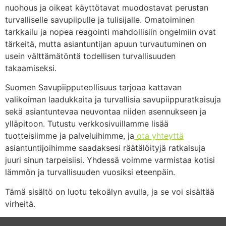
nuohous ja oikeat käyttötavat muodostavat perustan
turvalliselle savupiipulle ja tulisijalle. Omatoiminen
tarkkailu ja nopea reagointi mahdollisiin ongelmiin ovat
tärkeitä, mutta asiantuntijan apuun turvautuminen on
usein välttämätöntä todellisen turvallisuuden
takaamiseksi.
Suomen Savupiipputeollisuus tarjoaa kattavan
valikoiman laadukkaita ja turvallisia savupiippuratkaisuja
sekä asiantuntevaa neuvontaa niiden asennukseen ja
ylläpitoon. Tutustu verkkosivuillamme lisää
tuotteisiimme ja palveluihimme, ja
ota yhteyttä
asiantuntijoihimme saadaksesi räätälöityjä ratkaisuja
juuri sinun tarpeisiisi. Yhdessä voimme varmistaa kotisi
lämmön ja turvallisuuden vuosiksi eteenpäin.
Tämä sisältö on luotu tekoälyn avulla, ja se voi sisältää
virheitä.