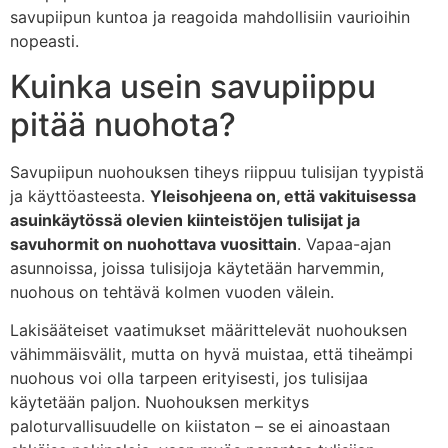
savupiipun kuntoa ja reagoida mahdollisiin vaurioihin
nopeasti.
Kuinka usein savupiippu
pitää nuohota?
Savupiipun nuohouksen tiheys riippuu tulisijan tyypistä
ja käyttöasteesta.
Yleisohjeena on, että vakituisessa
asuinkäytössä olevien kiinteistöjen tulisijat ja
savuhormit on nuohottava vuosittain
. Vapaa-ajan
asunnoissa, joissa tulisijoja käytetään harvemmin,
nuohous on tehtävä kolmen vuoden välein.
Lakisääteiset vaatimukset määrittelevät nuohouksen
vähimmäisvälit, mutta on hyvä muistaa, että tiheämpi
nuohous voi olla tarpeen erityisesti, jos tulisijaa
käytetään paljon. Nuohouksen merkitys
paloturvallisuudelle on kiistaton – se ei ainoastaan