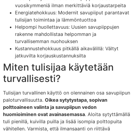
vuosikymmeniä ilman merkittäviä korjaustarpeita
Energiatehokkuus: Modernit savupiiput parantavat
tulisijan toimintaa ja lämmöntuottoa
Helpompi huollettavuus: Uusien savupiippujen
rakenne mahdollistaa helpomman ja
turvallisemman nuohouksen
Kustannustehokkuus pitkällä aikavälillä: Vältyt
jatkuvilta korjauskustannuksilta
Miten tulisijaa käytetään
turvallisesti?
Tulisijan turvallinen käyttö on olennainen osa savupiipun
paloturvallisuutta.
Oikea sytytystapa, sopivan
polttoaineen valinta ja savupiipun vedon
huomioiminen ovat avainasemassa
. Aloita sytyttämällä
tuli pienillä, kuivilla puilla ja lisää isompia polttopuita
vähitellen. Varmista, että ilmansaanti on riittävä