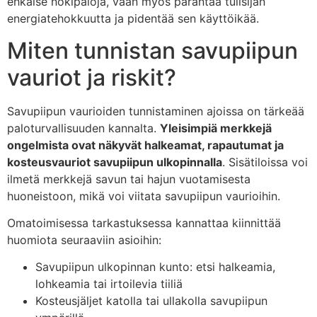
ehkäise nokipaloja, vaan myös parantaa tulisijan
energiatehokkuutta ja pidentää sen käyttöikää.
Miten tunnistan savupiipun
vauriot ja riskit?
Savupiipun vaurioiden tunnistaminen ajoissa on tärkeää
paloturvallisuuden kannalta.
Yleisimpiä merkkejä
ongelmista ovat näkyvät halkeamat, rapautumat ja
kosteusvauriot savupiipun ulkopinnalla
. Sisätiloissa voi
ilmetä merkkejä savun tai hajun vuotamisesta
huoneistoon, mikä voi viitata savupiipun vaurioihin.
Omatoimisessa tarkastuksessa kannattaa kiinnittää
huomiota seuraaviin asioihin:
Savupiipun ulkopinnan kunto: etsi halkeamia,
lohkeamia tai irtoilevia tiiliä
Kosteusjäljet katolla tai ullakolla savupiipun