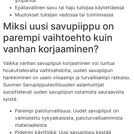
ympärillä
Epätavallinen savu tai haju tulisijaa käytettäessä
Muutokset tulisijan vedossa tai toiminnassa
Miksi uusi savupiippu on
parempi vaihtoehto kuin
vanhan korjaaminen?
Vaikka vanhan savupiipun korjaaminen voi tuntua
houkuttelevalta vaihtoehdolta, uuden savupiipun
hankkiminen on usein viisaampi ja turvallisempi ratkaisu.
Suomen Savupiipputeollisuuden asiantuntijat
suosittelevat uuden savupiipun ostamista seuraavista
syistä:
Parempi paloturvallisuus: Uudet savupiiput on
valmistettu nykyaikaisista, paloturvallisemmista
materiaaleista
Pidempi käyttöikä: Uusi savupiippu kestää