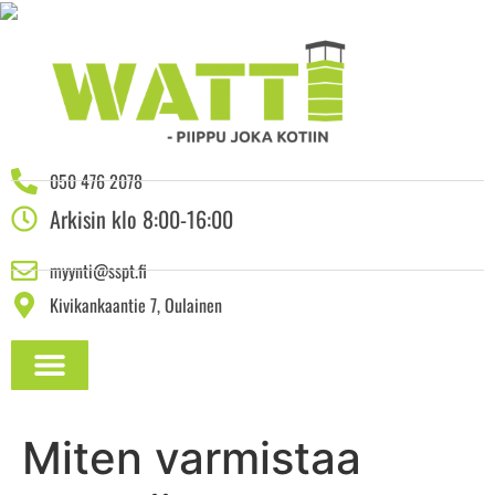
050 476 2078
Arkisin klo 8:00-16:00
myynti@sspt.fi
Kivikankaantie 7, Oulainen
ASENNUSOHJEET JA DOKUMENTAATIO
Miten varmistaa