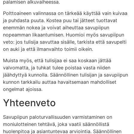
palamisen alkuvaiheessa.
Polttoaineen valinnassa on tärkeää käyttää vain kuivaa
ja puhdasta puuta. Kostea puu tai jätteet tuottavat
enemmän nokea ja voivat aiheuttaa savupiipun
nopeamman likaantumisen. Huomioi myös savupiipun
veto: jos tulisija savuttaa sisälle, tarkista että savupelti
on auki ja että ilmanvaihto toimii oikein.
Muista myös, että tulisijaa ei saa koskaan jättää
valvomatta, ja tuhkat tulee poistaa vasta niiden
jäähdyttyä kunnolla. Säännöllinen tulisijan ja savupiipun
kunnon tarkkailu auttaa havaitsemaan mahdolliset
ongelmat ajoissa.
Yhteenveto
Savupiipun paloturvallisuuden varmistaminen on
moniulotteinen tehtävä, joka vaatii säännöllistä
huolenpitoa ja asiantuntevaa arviointia. Säännöllinen