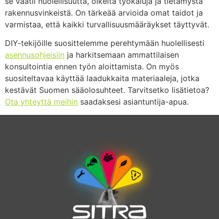
se vaatii huolellisuutta, oikeita työkaluja ja tietämystä
rakennusvinkeistä. On tärkeää arvioida omat taidot ja
varmistaa, että kaikki turvallisuusmääräykset täyttyvät.
DIY-tekijöille suosittelemme perehtymään huolellisesti
asennusohjeisiin
ja harkitsemaan ammattilaisen
konsultointia ennen työn aloittamista. On myös
suositeltavaa käyttää laadukkaita materiaaleja, jotka
kestävät Suomen sääolosuhteet. Tarvitsetko lisätietoa?
Ota yhteyttä meihin
saadaksesi asiantuntija-apua.