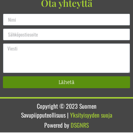
Ota yhteyttä
Lähetä
Copyright © 2023
Suomen
Savupiipputeollisuus
|
Yksityisyyden suoja
Powered by
DSGNRS