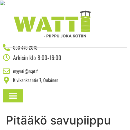
050 476 2078
Arkisin klo 8:00-16:00
myynti@sspt.fi
Kivikankaantie 7, Oulainen
ASENNUSOHJEET JA DOKUMENTAATIO
Pitääkö savupiippu