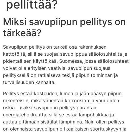
pellittää?
Miksi savupiipun pellitys on
tärkeää?
Savupiipun pellitys on tärkeä osa rakennuksen
kattotöitä, sillä se suojaa savupiippua sääolosuhteilta ja
pidentää sen käyttöikää. Suomessa, jossa sääolosuhteet
voivat olla erityisen vaativia, savupiipun suojaus
pellityksellä on ratkaiseva tekijä piipun toiminnan ja
turvallisuuden kannalta.
Pellitys estää kosteuden, lumen ja jään pääsyn piipun
rakenteisiin, mikä vähentää korroosion ja vaurioiden
riskiä. Lisäksi savupiipun pellitys parantaa
energiatehokkuutta, sillä se estää lämpöhukkaa ja
auttaa pitämään sisätilat lämpiminä. Näin ollen pellitys
on olennaista savupiipun pitkäaikaisen suorituskyvyn ja