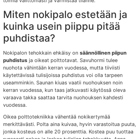
toimia välittömästi ja varmistaa tilanne.
Miten nokipalo estetään ja
kuinka usein piippu pitää
puhdistaa?
Nokipalon tehokkain ehkäisy on
säännöllinen piipun
puhdistus
ja oikeat polttotavat. Savuhormi tulee
nuohota vähintään kerran vuodessa, mutta tiiviisti
käytettävissä tulisijoissa puhdistus voi olla tarpeen
useamminkin. Saunan kiuas vaatii nuohouksen noin
kerran vuodessa, kun taas jatkuvasti käytössä oleva
varaava takka saattaa tarvita nuohouksen kahdesti
vuodessa.
Oikea polttotekniikka vähentää nokikertymää
merkittävästi. Polta aina kuivaa, hyvin varastoitua puuta,
jonka kosteus on alle 20 prosenttia. Kostea puu tuottaa