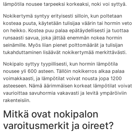
lämpötila nousee tarpeeksi korkeaksi, noki voi syttyä.
Nokikertymä syntyy erityisesti silloin, kun poltetaan
kosteaa puuta, käytetään tulisijaa väärin tai hormin veto
on heikko. Kostea puu palaa epätäydellisesti ja tuottaa
runsaasti savua, joka jättää enemmän nokea hormin
seinämille. Myös liian pienet polttomäärät ja tulisijan
tukahduttaminen lisäävät nokikertymää merkittävästi.
Nokipalo syttyy tyypillisesti, kun hormin lämpötila
nousee yli 600 asteen. Tällöin nokikerros alkaa palaa
voimakkaasti, ja lämpötilat voivat nousta jopa 1200
asteeseen. Nämä äärimmäisen korkeat lämpötilat voivat
vaurioittaa savuhormia vakavasti ja levitä ympäröiviin
rakenteisiin.
Mitkä ovat nokipalon
varoitusmerkit ja oireet?