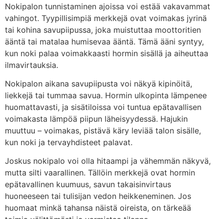
Nokipalon tunnistaminen ajoissa voi estää vakavammat
vahingot. Tyypillisimpiä merkkejä ovat voimakas jyrinä
tai kohina savupiipussa, joka muistuttaa moottoritien
ääntä tai matalaa humisevaa ääntä. Tämä ääni syntyy,
kun noki palaa voimakkaasti hormin sisällä ja aiheuttaa
ilmavirtauksia.
Nokipalon aikana savupiipusta voi näkyä kipinöitä,
liekkejä tai tummaa savua. Hormin ulkopinta lämpenee
huomattavasti, ja sisätiloissa voi tuntua epätavallisen
voimakasta lämpöä piipun läheisyydessä. Hajukin
muuttuu – voimakas, pistävä käry leviää talon sisälle,
kun noki ja tervayhdisteet palavat.
Joskus nokipalo voi olla hitaampi ja vähemmän näkyvä,
mutta silti vaarallinen. Tällöin merkkejä ovat hormin
epätavallinen kuumuus, savun takaisinvirtaus
huoneeseen tai tulisijan vedon heikkeneminen. Jos
huomaat minkä tahansa näistä oireista, on tärkeää