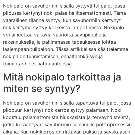
Nokipalo on savuhormin sisällä syttyvä tulipalo, jossa
piipussa kertynyt noki palaa hallitsemattomasti. Tämä
vaarallinen tilanne syntyy, kun savuhormiin kertynyt
nokikertymä syttyy korkeista lämpötiloista. Nokipalo
voi aiheuttaa vakavia vaurioita savupiipulle ja
rakennukselle, ja pahimmassa tapauksessa johtaa
laajempaan tulipaloon. Tässä artikkelissa käsittelemme
nokipalon tunnistamisen, ennaltaehkäisyn ja
toimintaohjeet hätätilanteessa.
Mitä nokipalo tarkoittaa ja
miten se syntyy?
Nokipalo on savuhormin sisällä tapahtuva tulipalo, jossa
piippuun kertynyt nokikerros syttyy palamaan. Noki
koostuu palamattomista hiukkasista ja tervayhdisteistä,
jotka kerääntyvät savuhormin seinämille polttoprosessin
aikana. Kun nokikerros on riittävän paksu ja savukaasun