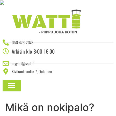
050 476 2078
Arkisin klo 8:00-16:00
myynti@sspt.fi
Kivikankaantie 7, Oulainen
ASENNUSOHJEET JA DOKUMENTAATIO
Mikä on nokipalo?