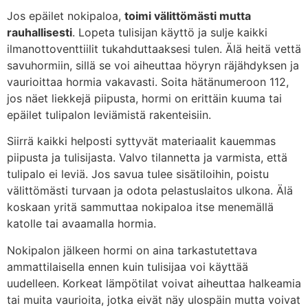
Jos epäilet nokipaloa,
toimi välittömästi mutta
rauhallisesti
. Lopeta tulisijan käyttö ja sulje kaikki
ilmanottoventtiilit tukahduttaaksesi tulen. Älä heitä vettä
savuhormiin, sillä se voi aiheuttaa höyryn räjähdyksen ja
vaurioittaa hormia vakavasti. Soita hätänumeroon 112,
jos näet liekkejä piipusta, hormi on erittäin kuuma tai
epäilet tulipalon leviämistä rakenteisiin.
Siirrä kaikki helposti syttyvät materiaalit kauemmas
piipusta ja tulisijasta. Valvo tilannetta ja varmista, että
tulipalo ei leviä. Jos savua tulee sisätiloihin, poistu
välittömästi turvaan ja odota pelastuslaitos ulkona. Älä
koskaan yritä sammuttaa nokipaloa itse menemällä
katolle tai avaamalla hormia.
Nokipalon jälkeen hormi on aina tarkastutettava
ammattilaisella ennen kuin tulisijaa voi käyttää
uudelleen. Korkeat lämpötilat voivat aiheuttaa halkeamia
tai muita vaurioita, jotka eivät näy ulospäin mutta voivat