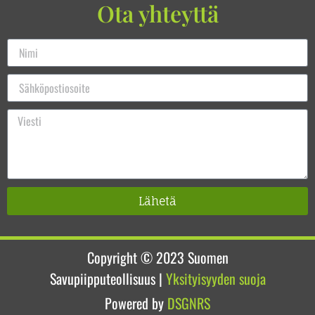
Ota yhteyttä
Lähetä
Copyright © 2023
Suomen
Savupiipputeollisuus
|
Yksityisyyden suoja
Powered by
DSGNRS