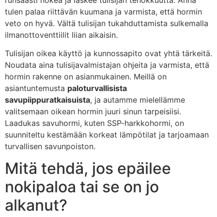
runsaasti nokea ja laskee tulisijan tehokkuutta. Anna
tulen palaa riittävän kuumana ja varmista, että hormin
veto on hyvä. Vältä tulisijan tukahduttamista sulkemalla
ilmanottoventtiilit liian aikaisin.
Tulisijan oikea käyttö ja kunnossapito ovat yhtä tärkeitä.
Noudata aina tulisijavalmistajan ohjeita ja varmista, että
hormin rakenne on asianmukainen. Meillä on
asiantuntemusta
paloturvallisista
savupiippuratkaisuista
, ja autamme mielellämme
valitsemaan oikean hormin juuri sinun tarpeisiisi.
Laadukas savuhormi, kuten SSP-harkkohormi, on
suunniteltu kestämään korkeat lämpötilat ja tarjoamaan
turvallisen savunpoiston.
Mitä tehdä, jos epäilee
nokipaloa tai se on jo
alkanut?